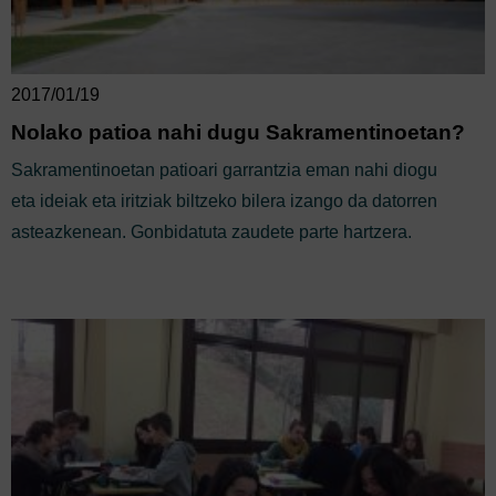
2017/01/19
Nolako patioa nahi dugu Sakramentinoetan?
Sakramentinoetan patioari garrantzia eman nahi diogu
eta ideiak eta iritziak biltzeko bilera izango da datorren
asteazkenean. Gonbidatuta zaudete parte hartzera.