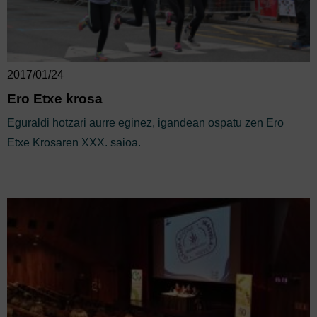
2017/01/24
Ero Etxe krosa
Eguraldi hotzari aurre eginez, igandean ospatu zen Ero
Etxe Krosaren XXX. saioa.