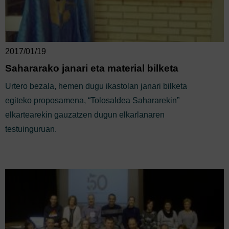
2017/01/19
Sahararako janari eta material bilketa
Urtero bezala, hemen dugu ikastolan janari bilketa
egiteko proposamena, “Tolosaldea Sahararekin”
elkartearekin gauzatzen dugun elkarlanaren
testuinguruan.