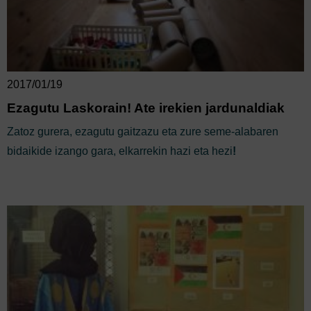
2017/01/19
Ezagutu Laskorain! Ate irekien jardunaldiak
Zatoz gurera, ezagutu gaitzazu eta zure seme-alabaren
bidaikide izango gara, elkarrekin hazi eta hezi
!