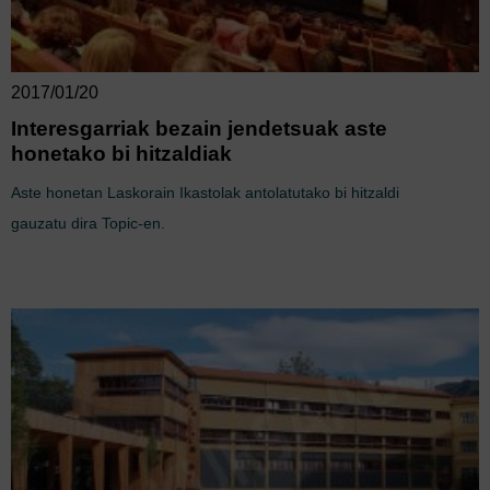
2017/01/20
Interesgarriak bezain jendetsuak aste
honetako bi hitzaldiak
Aste honetan Laskorain Ikastolak antolatutako bi hitzaldi
gauzatu dira Topic-en.