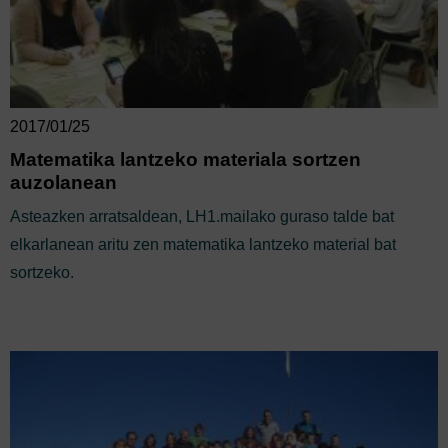
2017/01/25
Matematika lantzeko materiala sortzen
auzolanean
Asteazken arratsaldean, LH1.mailako guraso talde bat
elkarlanean aritu zen matematika lantzeko material bat
sortzeko.