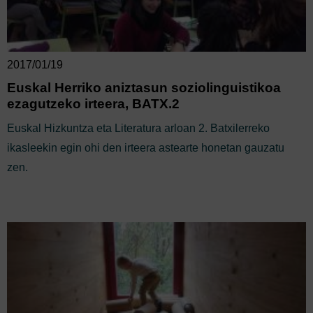
2017/01/19
Euskal Herriko aniztasun soziolinguistikoa
ezagutzeko irteera, BATX.2
Euskal Hizkuntza eta Literatura arloan 2. Batxilerreko
ikasleekin egin ohi den irteera astearte honetan gauzatu
zen.