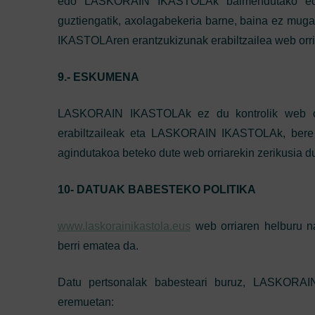
edo LASKORAIN IKASTOLAk baimendutako edozei
guztiengatik, axolagabekeria barne, baina ez muga
IKASTOLAren erantzukizunak erabiltzailea web orri
9.- ESKUMENA
LASKORAIN IKASTOLAk ez du kontrolik web orr
erabiltzaileak eta LASKORAIN IKASTOLAk, bere 
agindutakoa beteko dute web orriarekin zerikusia d
10- DATUAK BABESTEKO POLITIKA
www.laskorainikastola.eus
web orriaren helburu 
berri ematea da.
Datu pertsonalak babesteari buruz, LASKORAIN
eremuetan: