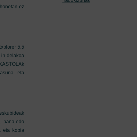
Iradokizunak
i honetan ez
xplorer 5.5
-in delakoa
IKASTOLAk
tasuna eta
eskubideak
i, bana edo
a eta kopia