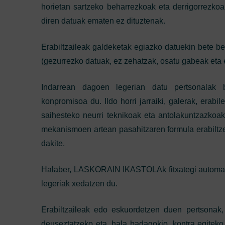
horietan sartzeko beharrezkoak eta derrigorrezk
diren datuak ematen ez dituztenak.
Erabiltzaileak galdeketak egiazko datuekin bete be
(gezurrezko datuak, ez zehatzak, osatu gabeak eta 
Indarrean dagoen legerian datu pertsonalak
konpromisoa du. Ildo horri jarraiki, galerak, erab
saihesteko neurri teknikoak eta antolakuntzazkoa
mekanismoen artean pasahitzaren formula erabilt
dakite.
Halaber, LASKORAIN IKASTOLAk fitxategi automatiz
legeriak xedatzen du.
Erabiltzaileak edo eskuordetzen duen pertsonak,
deuseztatzeko eta, hala badagokio, kontra egitek