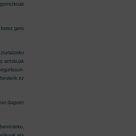
igorrezkoak
 betez gero
iurtatzeko
o arriskuak
segurtasun-
besterik ez
rean dagoen
berresteko,
anikoak eta