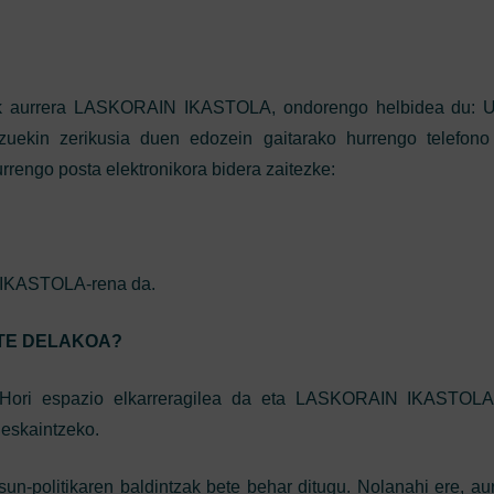
urrera LASKORAIN IKASTOLA, ondorengo helbidea du: U
zuekin zerikusia duen edozein gaitarako hurrengo telefono
rrengo posta elektronikora bidera zaitezke:
KASTOLA-rena da.
ITE DELAKOA?
ori espazio elkarreragilea da eta LASKORAIN IKASTOLA
 eskaintzeko.
sun-politikaren baldintzak bete behar ditugu. Nolanahi ere, au