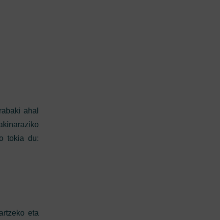
rabaki ahal
jakinaraziko
 tokia du:
artzeko eta