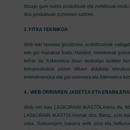
dizugu gure nahia produktuak eta zerbitzuak modu dib
dira produktuak zuzenean saltzen.
3. FITXA TEKNIKOA
Web toki honetaz gozatzeko, erabiltzaileak nabiga
edo goi mailakoa bada. Halaber, monitoreak gutxi
behar da. Azkenekoa doan deskarga daiteke hur
beharrezkotzat jotzen dituen aldaketa tekniko
errendimendua eta gai-sareetara eta Internetera ko
4.- WEB ORRIAREN JABETZA ETA ERABILER
Web orri hau LASKORAIN IKASTOLArena da. Marka
LASKORAIN IKASTOLArenak dira. Beraz, ezin daiteke
ustia. Salbuespen bakarra web orria eta helburuek