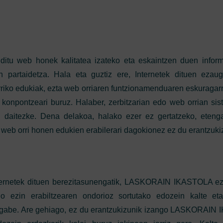
u web honek kalitatea izateko eta eskaintzen duen inform
n partaidetza. Hala eta guztiz ere, Internetek dituen ezauga
o edukiak, ezta web orriaren funtzionamenduaren eskuragarr
konpontzeari buruz. Halaber, zerbitzarian edo web orrian sis
n daitezke. Dena delakoa, halako ezer ez gertatzeko, eten
 orri honen edukien erabilerari dagokionez ez du erantzukiz
internetek dituen berezitasunengatik, LASKORAIN IKASTOLA e
o ezin erabiltzearen ondorioz sortutako edozein kalte eta
u gabe. Are gehiago, ez du erantzukizunik izango LASKORAI