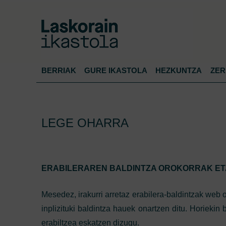
BERRIAK
GURE IKASTOLA
HEZKUNTZA
ZER
LEGE OHARRA
ERABILERAREN BALDINTZA OROKORRAK ET
Mesedez, irakurri arretaz erabilera-baldintzak web or
inplizituki baldintza hauek onartzen ditu. Horiekin
erabiltzea eskatzen dizugu.