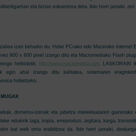
ertigarrian eta bizian eskaintzea dela. Ildo horri jarraiki, orr
tzailea izan beharko du; Hobe PCrako edo Macerako Internet E
enez 800 x 600 pixel izango ditu eta Macromediako Flash plug
rengo helbidetik:
http://www.macromedia.com
. LASKORAIN 
ak egin ahal izango ditu kalitatea, sistemaren eraginkor
nexioa hobetzeko.
A MUGAK
k, domeinu-izenak eta jabetza intelektualaren gainerako 
 edukirik laga, kopia, erreproduzi, argitara, karga, transmit
in bat web orria erabiltzea da. Ildo horri jarraiki, deskarg