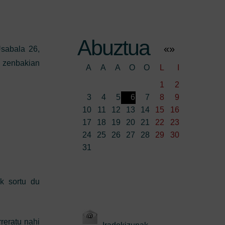
Abuztua
«
»
sabala 26,
 zenbakian
A
A
A
O
O
L
I
1
2
3
4
5
6
7
8
9
10
11
12
13
14
15
16
17
18
19
20
21
22
23
24
25
26
27
28
29
30
31
k sortu du
rreratu nahi