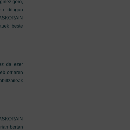
eginez gero,
en ditugun
 LASKORAIN
auek beste
 ez da ezer
eb orriaren
biltzaileak
, LASKORAIN
rian bertan