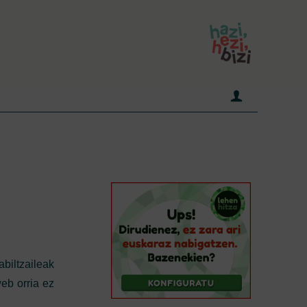
abiltzaileak
web orria ez