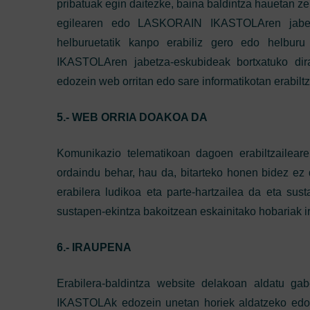
pribatuak egin daitezke, baina baldintza hauetan ze
egilearen edo LASKORAIN IKASTOLAren jabetz
helburuetatik kanpo erabiliz gero edo helbur
IKASTOLAren jabetza-eskubideak bortxatuko dir
edozein web orritan edo sare informatikotan erabilt
5.- WEB ORRIA DOAKOA DA
Komunikazio telematikoan dagoen erabiltzailear
ordaindu behar, hau da, bitarteko honen bidez ez d
erabilera ludikoa eta parte-hartzailea da eta sust
sustapen-ekintza bakoitzean eskainitako hobariak i
6.- IRAUPENA
Erabilera-baldintza website delakoan aldatu gab
IKASTOLAk edozein unetan horiek aldatzeko edo 