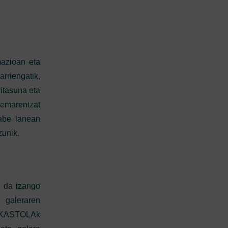
azioan eta
rriengatik,
itasuna eta
temarentzat
gabe lanean
unik.
z da izango
 galeraren
N IKASTOLAk