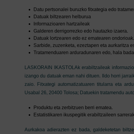
Datu pertsonalei buruzko fitxategia edo tratam
Datuak biltzearen helburua
Informazioaren hartzaileak
Galderen derrigorrezko edo hautazko izaera.
Datuak lortzearen edo ez ematearen ondorioak
Sarbide, zuzenketa, ezeztapen eta aurkaritza 
Tratamenduaren arduradunaren edo, hala badago
LASKORAIN IKASTOLAk erabiltzaileak informazio e
izango du datuak eman nahi dituen. Ildo horri jarraik
zaio. Fitxategi automatizatuaren titularra eta
Usabal 26, 20400 Tolosa; Datuekin tratamendu aut
Produktu eta zerbitzuen berri ematea.
Estatistikaren ikuspegitik erabiltzaileen sarrer
Aurkakoa adierazten ez bada, galdeketetan biltze