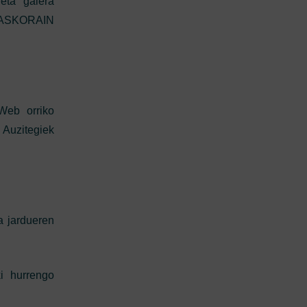
eta galera
n LASKORAIN
Web orriko
Auzitegiek
 jardueren
i hurrengo