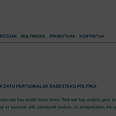
Jump to navigation
BITZUAK
MULTIMEDIA
PROIEKTUAK
KONTAKTUA
A DATU PERTSONALAK BABESTEKO POLITIKA
riko toki hau erabili baino lehen. Web toki hau erabiliz gero, er
 bat ez bazaude edo zalantzarik baduzu, ez erregistratzea eta 