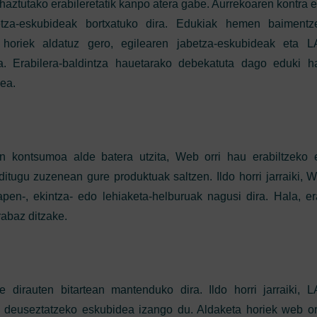
haztutako erabileretatik kanpo atera gabe. Aurrekoaren kontra 
a-eskubideak bortxatuko dira. Edukiak hemen baimentz
u horiek aldatuz gero, egilearen jabetza-eskubideak eta
a. Erabilera-baldintza hauetarako debekatuta dago eduki h
zea.
en kontsumoa alde batera utzita, Web orri hau erabiltzeko
itugu zuzenean gure produktuak saltzen. Ildo horri jarraiki, W
apen-, ekintza- edo lehiaketa-helburuak nagusi dira. Hala, era
rabaz ditzake.
e dirauten bitartean mantenduko dira. Ildo horri jarraiki
deuseztatzeko eskubidea izango du. Aldaketa horiek web or