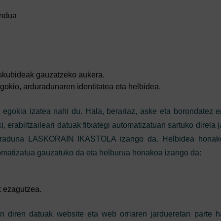
endua
.
eskubideak gauzatzeko aukera.
kio, arduradunaren identitatea eta helbidea.
gokia izatea nahi du. Hala, berariaz, aske eta borondatez e
i, erabiltzaileari datuak fitxategi automatizatuan sartuko direla 
 arduraduna LASKORAIN IKASTOLA izango da. Helbidea honako
omatizatua gauzatuko da eta helburua honakoa izango da:
ak ezagutzea.
n diren datuak website eta web orriaren jardueretan parte h