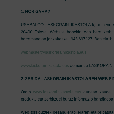
1. NOR GARA?
USABALGO LASKORAIN IKASTOLA-k, hemendik a
20400 Tolosa. Website honekin edo bere zerbit
harremanetan jar zaitezke: 943 697127. Bestela, hu
webmaster@l
askorarainikastola.eus
www.laskorainikastola.eus
domeinua LASKORAIN I
2. ZER DA LASKORAIN IKASTOLAREN WEB S
Orain
www.laskorainikastola.eus
gunean zaude. H
produktu eta zerbitzuei buruz informazio handiagoa
Web toki guztiek bezala, erabileraren eta pribatuta