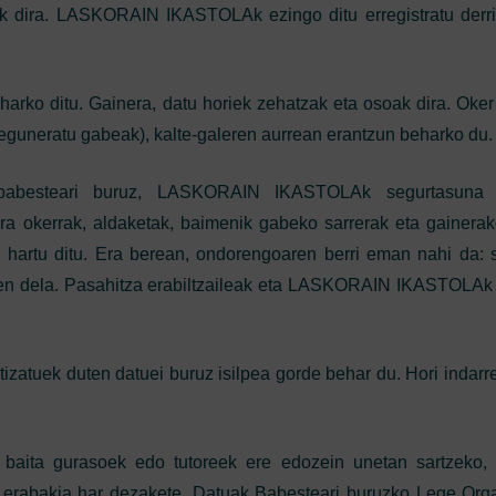
oak dira. LASKORAIN IKASTOLAk ezingo ditu erregistratu derr
harko ditu. Gainera, datu horiek zehatzak eta osoak dira. Oker
eguneratu gabeak), kalte-galeren aurrean erantzun beharko du.
 babesteari buruz, LASKORAIN IKASTOLAk segurtasuna z
ilera okerrak, aldaketak, baimenik gabeko sarrerak eta gainerak
k hartu ditu. Era berean, ondorengoaren berri eman nahi da: 
zen dela. Pasahitza erabiltzaileak eta LASKORAIN IKASTOLAk 
atuek duten datuei buruz isilpea gorde behar du. Hori indar
 baita gurasoek edo tutoreek ere edozein unetan sartzeko, 
o erabakia har dezakete, Datuak Babesteari buruzko Lege Org