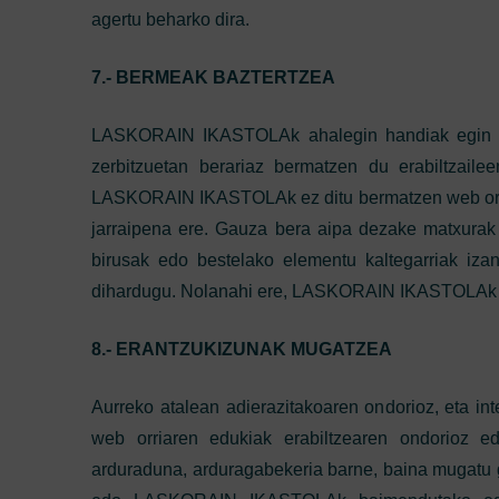
agertu beharko dira.
7.- BERMEAK BAZTERTZEA
LASKORAIN IKASTOLAk ahalegin handiak egin dit
zerbitzuetan berariaz bermatzen du erabiltzailee
LASKORAIN IKASTOLAk ez ditu bermatzen web orrik
jarraipena ere. Gauza bera aipa dezake matxurak 
birusak edo bestelako elementu kaltegarriak iza
dihardugu. Nolanahi ere, LASKORAIN IKASTOLAk web
8.- ERANTZUKIZUNAK MUGATZEA
Aurreko atalean adierazitakoaren ondorioz, eta 
web orriaren edukiak erabiltzearen ondorioz ed
arduraduna, arduragabekeria barne, baina mugat