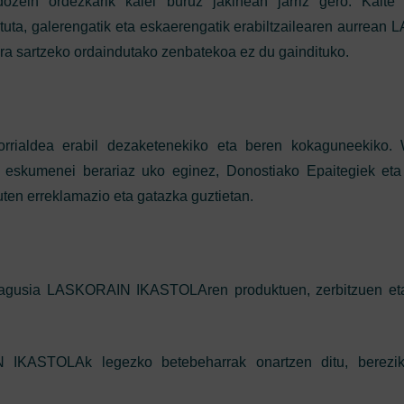
n ordezkarik kalei buruz jakinean jarriz gero. Kalte 
tuta, galerengatik eta eskaerengatik erabiltzailearen aurrea
ra sartzeko ordaindutako zenbatekoa ez du gaindituko.
ialdea erabil dezaketenekiko eta beren kokaguneekiko. 
eskumenei berariaz uko eginez, Donostiako Epaitegiek eta 
uten erreklamazio eta gatazka guztietan.
nagusia LASKORAIN IKASTOLAren produktuen, zerbitzuen eta
 IKASTOLAk legezko betebeharrak onartzen ditu, berezik