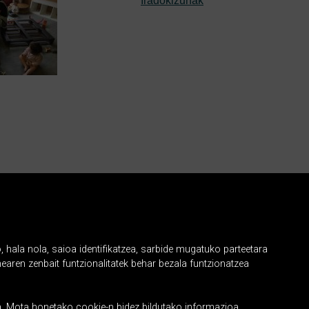
Iradokizunak
Sare sozialak
, hala nola, saioa identifikatzea, sarbide mugatuko parteetara
earen zenbait funtzionalitatek behar bezala funtzionatzea
ira. Mota honetako cookie-n bidez bildutako informazioa