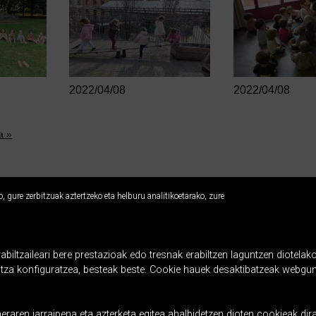
2022/04/08
2022/04/08
a »
 gure zerbitzuak aztertzeko eta helburu analitikoetarako, zure
Usabal etxea
LH 3, 4, 5 eta 6 - DBH - Batxilergoa
ltzaileari bere prestazioak edo tresnak erabiltzen laguntzen diotelako
Usabal 26, 20400 Tolosa
ntza konfiguratzea, besteak beste. Cookie hauek desaktibatzeak webgun
Tel.: 943697122
laskorain@ikastola.eus
aeraren jarraipena eta azterketa egitea ahalbidetzen dioten cookieak d