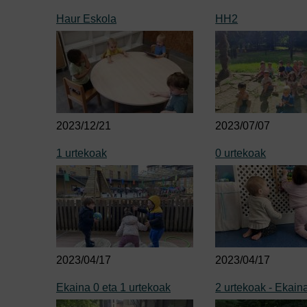
Haur Eskola
HH2
2023/12/21
2023/07/07
1 urtekoak
0 urtekoak
2023/04/17
2023/04/17
Ekaina 0 eta 1 urtekoak
2 urtekoak - Ekain