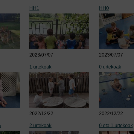
HH1
HH0
2023/07/07
2023/07/07
1 urtekoak
0 urtekoak
2022/12/22
2022/12/22
a
2 urtekoak
0 eta 1 urtekoak