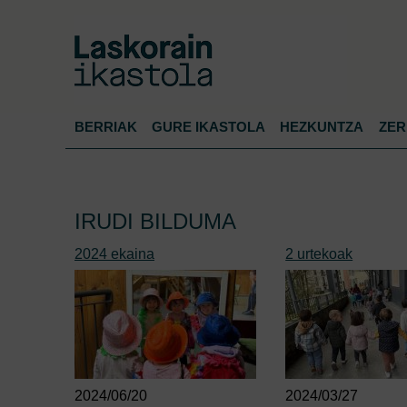
BERRIAK
GURE IKASTOLA
HEZKUNTZA
ZER
IRUDI BILDUMA
2024 ekaina
2 urtekoak
2024/06/20
2024/03/27