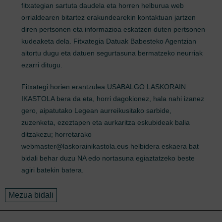
fitxategian sartuta daudela eta horren helburua web
orrialdearen bitartez erakundearekin kontaktuan jartzen
diren pertsonen eta informazioa eskatzen duten pertsonen
kudeaketa dela. Fitxategia Datuak Babesteko Agentzian
aitortu dugu eta datuen segurtasuna bermatzeko neurriak
ezarri ditugu.
Fitxategi horien erantzulea USABALGO LASKORAIN
IKASTOLA bera da eta, horri dagokionez, hala nahi izanez
gero, aipatutako Legean aurreikusitako sarbide,
zuzenketa, ezeztapen eta aurkaritza eskubideak balia
ditzakezu; horretarako
webmaster@laskorainikastola.eus helbidera eskaera bat
bidali behar duzu NA edo nortasuna egiaztatzeko beste
agiri batekin batera.
CAPTCHA
Galdera hau gizakia zarela ziurtatzeko da, honela, spam aut