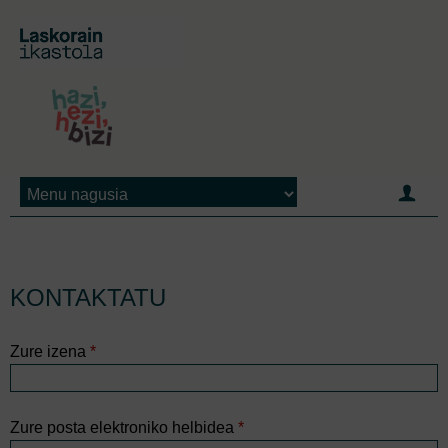
Jump to navigation
KONTAKTATU
Zure izena
*
Zure posta elektroniko helbidea
*