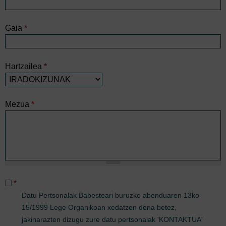
Gaia
*
Hartzailea
*
Mezua
*
*
Datu Pertsonalak Babesteari buruzko abenduaren 13ko
15/1999 Lege Organikoan xedatzen dena betez,
jakinarazten dizugu zure datu pertsonalak 'KONTAKTUA'