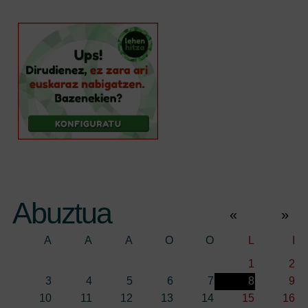
Website URL
Abuztua
«
»
A
A
A
O
O
L
I
1
2
3
4
5
6
7
8
9
10
11
12
13
14
15
16