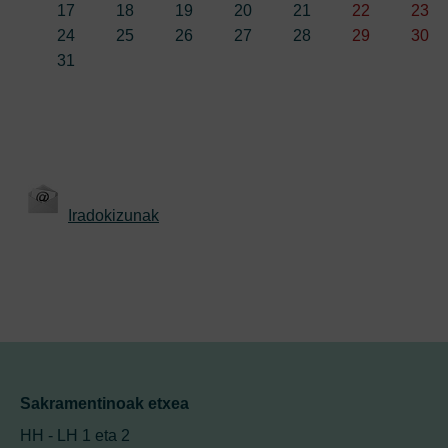
17
18
19
20
21
22
23
24
25
26
27
28
29
30
31
Iradokizunak
Sakramentinoak etxea
HH - LH 1 eta 2