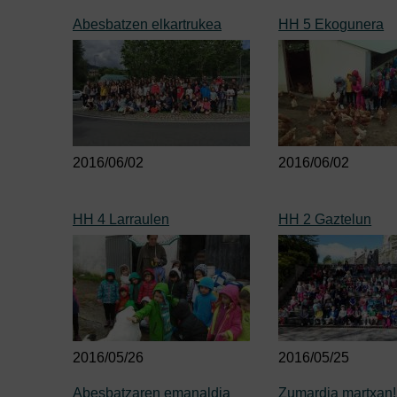
Abesbatzen elkartrukea
HH 5 Ekogunera
2016/06/02
2016/06/02
HH 4 Larraulen
HH 2 Gaztelun
2016/05/26
2016/05/25
Abesbatzaren emanaldia
Zumardia martxan!