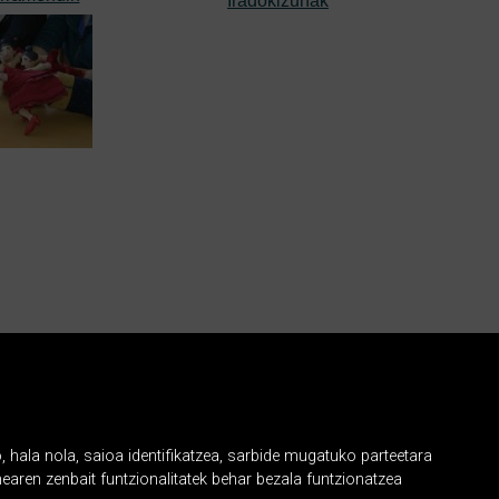
Iradokizunak
Sare sozialak
, hala nola, saioa identifikatzea, sarbide mugatuko parteetara
earen zenbait funtzionalitatek behar bezala funtzionatzea