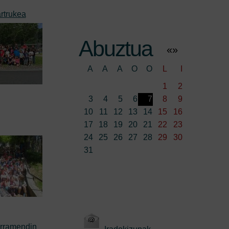
rtrukea
Abuztua
«
»
A
A
A
O
O
L
I
1
2
3
4
5
6
7
8
9
10
11
12
13
14
15
16
17
18
19
20
21
22
23
24
25
26
27
28
29
30
31
urramendin