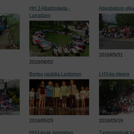
HH 3 Abaltzisketa -
Abesbatzen elka
Larraitzen
2016/05/31
2016/06/02
Bertso jaialdia Leidorren
LH3-ko irteera
2016/05/25
2016/05/19
HH3-koak animalien
Txotxongiloak I