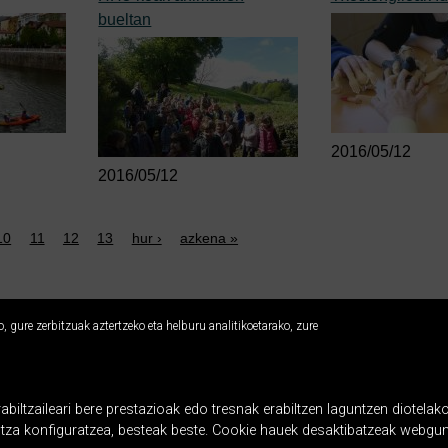
bueltan
2016/05/12
2016/05/12
10
11
12
13
hur ›
azkena »
 gure zerbitzuak aztertzeko eta helburu analitikoetarako, zure
Usabal etxea
LH 3, 4, 5 eta 6 - DBH - Batxilergoa
ltzaileari bere prestazioak edo tresnak erabiltzen laguntzen diotelako
Usabal 26, 20400 Tolosa
ntza konfiguratzea, besteak beste. Cookie hauek desaktibatzeak webgun