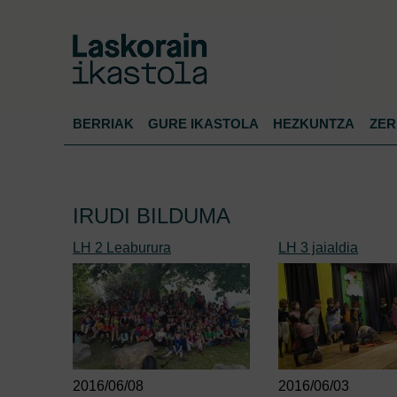
BERRIAK
GURE IKASTOLA
HEZKUNTZA
ZER
IRUDI BILDUMA
LH 2 Leaburura
LH 3 jaialdia
2016/06/08
2016/06/03