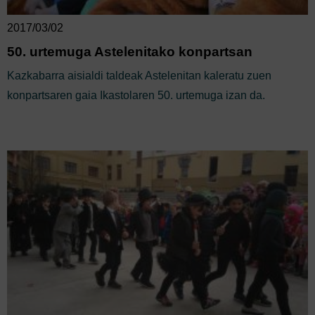
2017/03/02
50. urtemuga Astelenitako konpartsan
Kazkabarra aisialdi taldeak Astelenitan kaleratu zuen
konpartsaren gaia Ikastolaren 50. urtemuga izan da.