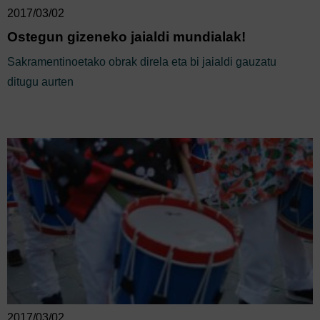
2017/03/02
Ostegun gizeneko jaialdi mundialak!
Sakramentinoetako obrak direla eta bi jaialdi gauzatu
ditugu aurten
2017/03/02