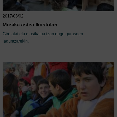
2017/03/02
Musika astea Ikastolan
Giro alai eta musikatua izan dugu gurasoen
laguntzarekin.