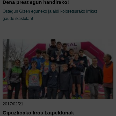
Dena prest egun handirako!
Ostegun Gizen eguneko jaialdi koloretsurako irrikaz
gaude ikastolan!
2017/02/21
Gipuzkoako kros txapeldunak