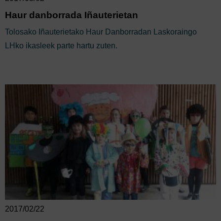
Haur danborrada Iñauterietan
Tolosako Iñauterietako Haur Danborradan Laskoraingo
LHko ikasleek parte hartu zuten.
2017/02/22