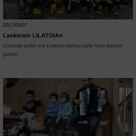
2017/03/07
Laskorain LILATOIAn
Zorionak aurten ere Lilatoian korrika parte hartu duzuen
guztioi.