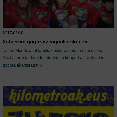
2017/03/08
Xabiertxo gogoratzeagatik eskertza
Lopez-Mendizabal familiak eskerrak eman nahi dizkio
Kazkabarra taldeari Inauterietako konpartsan Xabiertxo
gogora ekartzeagatik.