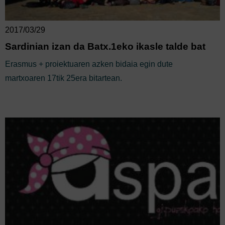
2017/03/29
Sardinian izan da Batx.1eko ikasle talde bat
Erasmus + proiektuaren azken bidaia egin dute
martxoaren 17tik 25era bitartean.