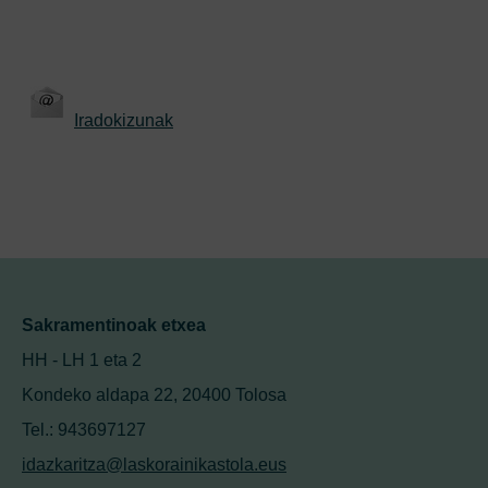
Iradokizunak
Sakramentinoak etxea
HH - LH 1 eta 2
Kondeko aldapa 22, 20400 Tolosa
Tel.: 943697127
idazkaritza@laskorainikastola.eus