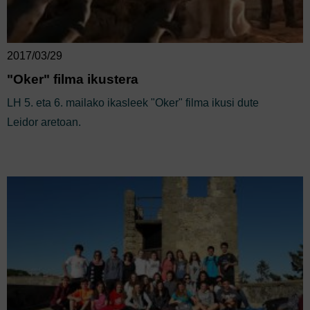
2017/03/29
"Oker" filma ikustera
LH 5. eta 6. mailako ikasleek "Oker" filma ikusi dute
Leidor aretoan.