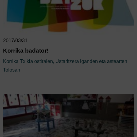
2017/03/31
Korrika badator!
Korrika Txikia ostiralen, Ustaritzera iganden eta astearten
Tolosan