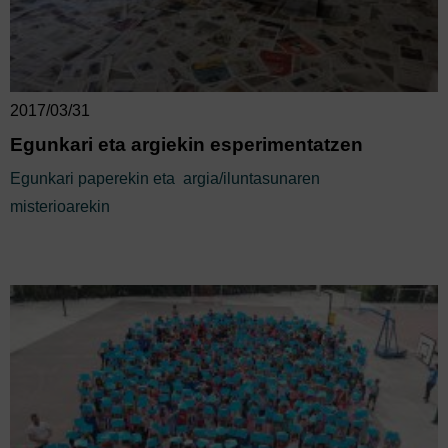
2017/03/31
Egunkari eta argiekin esperimentatzen
Egunkari paperekin eta argia/iluntasunaren
misterioarekin