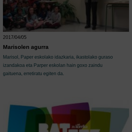
2017/04/05
Marisolen agurra
Marisol, Paper eskolako idazkaria, ikastolako guraso
izandakoa eta Parper eskolan hain goxo zaindu
gaituena, erretiratu egiten da.