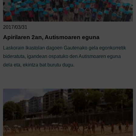
2017/03/31
Apirilaren 2an, Autismoaren eguna
Laskorain Ikastolan dagoen Gautenako gela egonkorretik
bideratuta, igandean ospatuko den Autismoaren eguna
dela eta, ekintza bat burutu dugu.