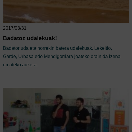
2017/03/31
Badatoz udalekuak!
Badator uda eta horrekin batera udalekuak. Lekeitio,
Garde, Urbasa edo Mendigorriara joateko orain da izena
emateko aukera.