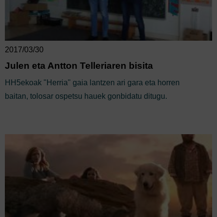
2017/03/30
Julen eta Antton Telleriaren bisita
HH5ekoak "Herria" gaia lantzen ari gara eta horren
baitan, tolosar ospetsu hauek gonbidatu ditugu.