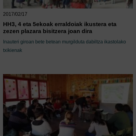
2017/02/17
HH3, 4 eta 5ekoak erraldoiak ikustera eta
zezen plazara bisitzera joan dira
Inauteri giroan bete betean murgilduta dabiltza ikastolako
txikienak