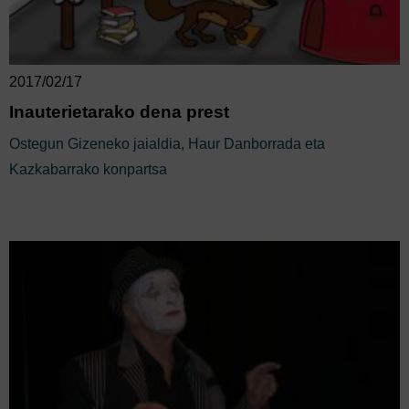
2017/02/17
Inauterietarako dena prest
Ostegun Gizeneko jaialdia, Haur Danborrada eta
Kazkabarrako konpartsa