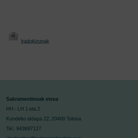
Iradokizunak
Sakramentinoak etxea
HH - LH 1 eta 2
Kondeko aldapa 22, 20400 Tolosa
Tel.: 943697127