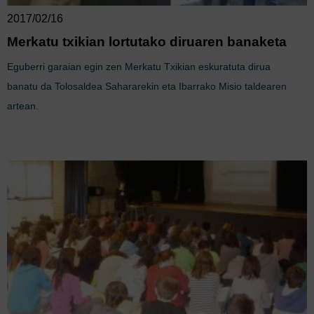
2017/02/16
Merkatu txikian lortutako diruaren banaketa
Eguberri garaian egin zen Merkatu Txikian eskuratuta dirua
banatu da Tolosaldea Sahararekin eta Ibarrako Misio taldearen
artean.