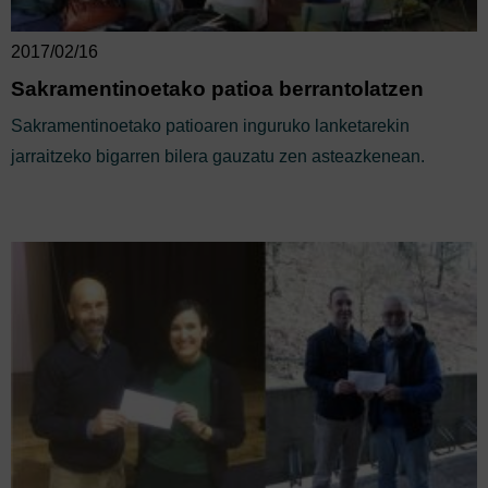
2017/02/16
Sakramentinoetako patioa berrantolatzen
Sakramentinoetako patioaren inguruko lanketarekin
jarraitzeko bigarren bilera gauzatu zen asteazkenean.