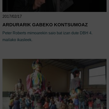
2017/02/17
ARDURARIK GABEKO KONTSUMOAZ
Peter Roberts mimoarekin saio bat izan dute DBH 4.
mailako ikasleek.