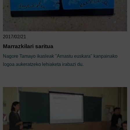
2017/02/21
Marrazkilari saritua
Nagore Tamayo ikasleak "Arnastu euskara" kanpainako
logoa aukeratzeko lehiaketa irabazi du.