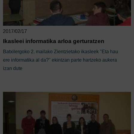
2017/02/17
Ikasleei informatika arloa gerturatzen
Batxilergoko 2. mailako Zientzietako ikasleek "Eta hau
ere informatika al da?" ekintzan parte hartzeko aukera
izan dute