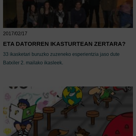
2017/02/17
ETA DATORREN IKASTURTEAN ZERTARA?
33 ikasketari buruzko zuzeneko esperientzia jaso dute
Batxiler 2. mailako ikasleek.