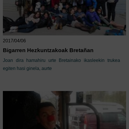
2017/04/06
Bigarren Hezkuntzakoak Bretañan
Joan dira hamahiru urte Bretainako ikasleekin trukea
egiten hasi ginela, aurte