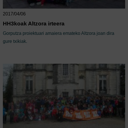
2017/04/06
HH3koak Altzora irteera
Gorputza proiektuari amaiera emateko Altzora joan dira
gure txikiak.