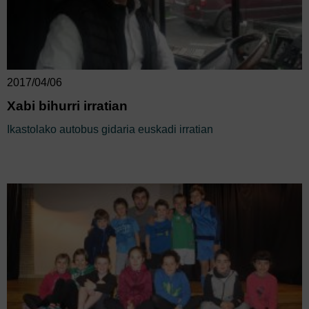
2017/04/06
Xabi bihurri irratian
Ikastolako autobus gidaria euskadi irratian