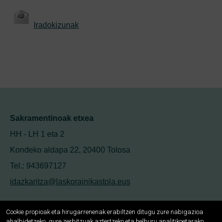
Iradokizunak
Sakramentinoak etxea
HH - LH 1 eta 2
Kondeko aldapa 22, 20400 Tolosa
Tel.: 943697127
idazkaritza@laskorainikastola.eus
Cookie propioak eta hirugarrenenak erabiltzen ditugu zure nabigazioa
ahalbidetzeko, gure zerbitzuak aztertzeko eta helburu analitikoetarako,