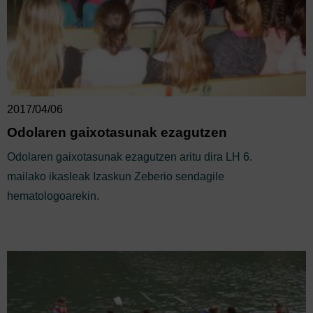
2017/04/06
Odolaren gaixotasunak ezagutzen
Odolaren gaixotasunak ezagutzen aritu dira LH 6.
mailako ikasleak Izaskun Zeberio sendagile
hematologoarekin.