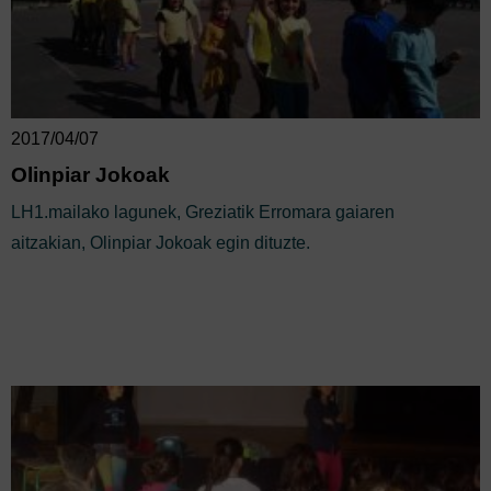
2017/04/07
Olinpiar Jokoak
LH1.mailako lagunek, Greziatik Erromara gaiaren
aitzakian, Olinpiar Jokoak egin dituzte.