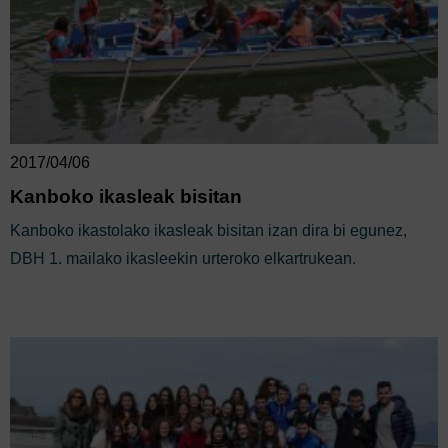
2017/04/06
Kanboko ikasleak bisitan
Kanboko ikastolako ikasleak bisitan izan dira bi egunez,
DBH 1. mailako ikasleekin urteroko elkartrukean.