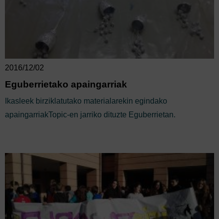
2016/12/02
Eguberrietako apaingarriak
Ikasleek birziklatutako materialarekin egindako
apaingarriakTopic-en jarriko dituzte Eguberrietan.