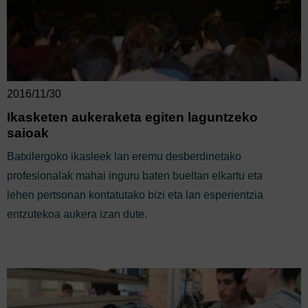
2016/11/30
Ikasketen aukeraketa egiten laguntzeko
saioak
Batxilergoko ikasleek lan eremu desberdinetako
profesionalak mahai inguru baten bueltan elkartu eta
lehen pertsonan kontatutako bizi eta lan esperientzia
entzutekoa aukera izan dute.