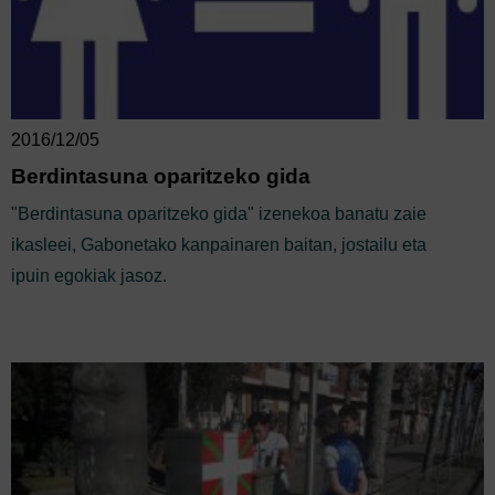
2016/12/05
Berdintasuna oparitzeko gida
"Berdintasuna oparitzeko gida" izenekoa banatu zaie
ikasleei, Gabonetako kanpainaren baitan, jostailu eta
ipuin egokiak jasoz.