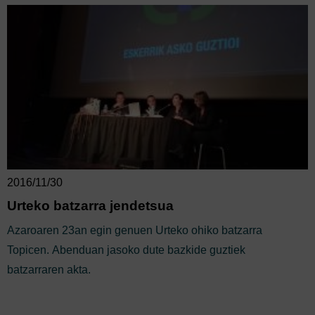
2016/11/30
Urteko batzarra jendetsua
Azaroaren 23an egin genuen Urteko ohiko batzarra
Topicen. Abenduan jasoko dute bazkide guztiek
batzarraren akta.