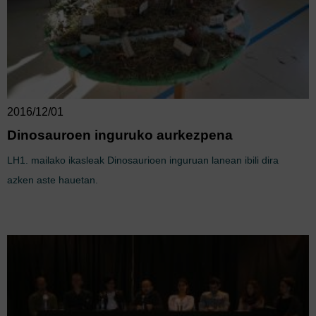
2016/12/01
Dinosauroen inguruko aurkezpena
LH1. mailako ikasleak Dinosaurioen inguruan lanean ibili dira
azken aste hauetan.