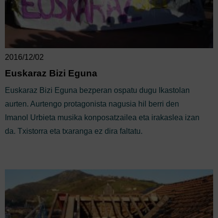
2016/12/02
Euskaraz Bizi Eguna
Euskaraz Bizi Eguna bezperan ospatu dugu Ikastolan
aurten. Aurtengo protagonista nagusia hil berri den
Imanol Urbieta musika konposatzailea eta irakaslea izan
da. Txistorra eta txaranga ez dira faltatu.