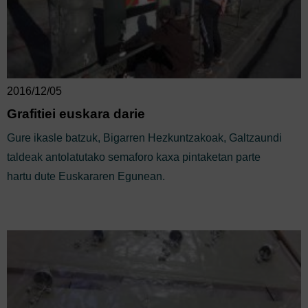
2016/12/05
Grafitiei euskara darie
Gure ikasle batzuk, Bigarren Hezkuntzakoak, Galtzaundi
taldeak antolatutako semaforo kaxa pintaketan parte
hartu dute Euskararen Egunean.