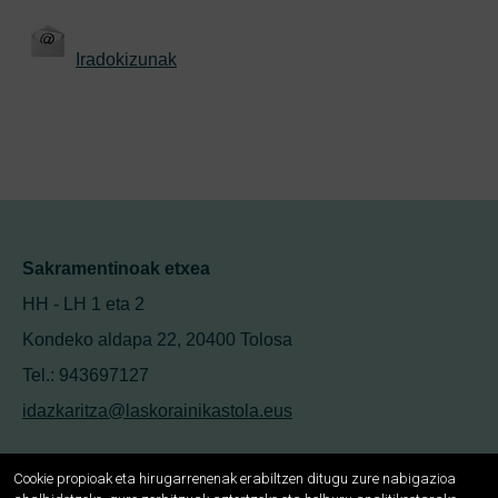
Iradokizunak
Sakramentinoak etxea
HH - LH 1 eta 2
Kondeko aldapa 22, 20400 Tolosa
Tel.: 943697127
idazkaritza@laskorainikastola.eus
Cookie propioak eta hirugarrenenak erabiltzen ditugu zure nabigazioa