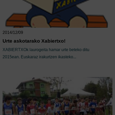
2014/12/09
Urte askotarako Xabiertxo!
XABIERTXOk laurogeita hamar urte beteko ditu
2015ean. Euskaraz irakurtzen ikasteko...