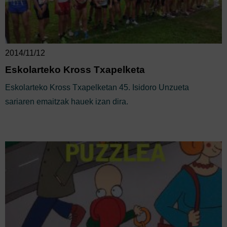
2014/11/12
Eskolarteko Kross Txapelketa
Eskolarteko Kross Txapelketan 45. Isidoro Unzueta
sariaren emaitzak hauek izan dira.