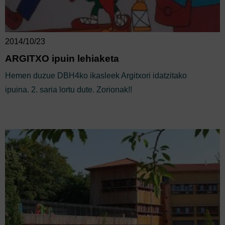
2014/10/23
ARGITXO ipuin lehiaketa
Hemen duzue DBH4ko ikasleek Argitxori idatzitako
ipuina. 2. saria lortu dute. Zorionak!!