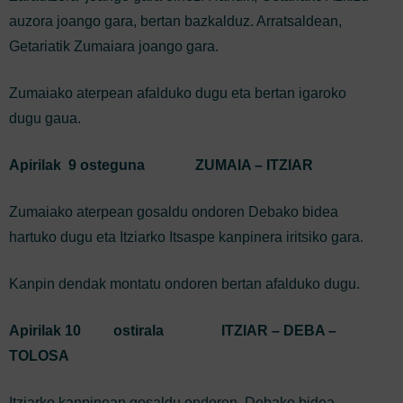
auzora joango gara, bertan bazkalduz. Arratsaldean,
Getariatik Zumaiara joango gara.
Zumaiako aterpean afalduko dugu eta bertan igaroko
dugu gaua.
Apirilak 9 osteguna
ZUMAIA – ITZIAR
Zumaiako aterpean gosaldu ondoren Debako bidea
hartuko dugu eta Itziarko Itsaspe kanpinera iritsiko gara.
Kanpin dendak montatu ondoren bertan afalduko dugu.
Apirilak 10 ostirala
ITZIAR – DEBA –
TOLOSA
Itziarko kanpinean gosaldu ondoren, Debako bidea