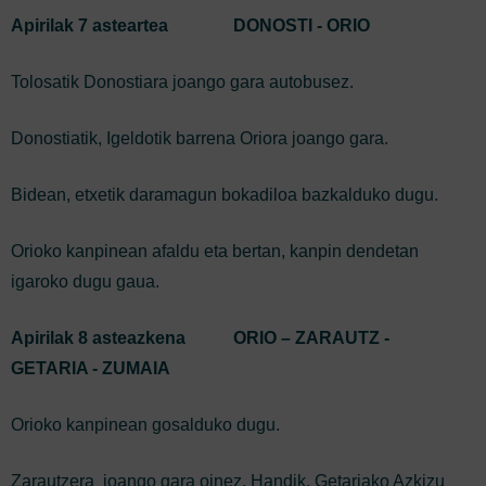
Apirilak 7 asteartea
DONOSTI - ORIO
Tolosatik Donostiara joango gara autobusez.
Donostiatik, Igeldotik barrena Oriora joango gara.
Bidean, etxetik daramagun bokadiloa bazkalduko dugu.
Orioko kanpinean afaldu eta bertan, kanpin dendetan
igaroko dugu gaua.
Apirilak 8 asteazkena
ORIO – ZARAUTZ -
GETARIA - ZUMAIA
Orioko kanpinean gosalduko dugu.
Zarautzera joango gara oinez. Handik, Getariako Azkizu