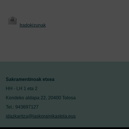
Iradokizunak
Sakramentinoak etxea
HH - LH 1 eta 2
Kondeko aldapa 22, 20400 Tolosa
Tel.: 943697127
idazkaritza@laskorainikastola.eus