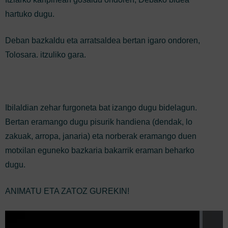
hartuko dugu.
Deban bazkaldu eta arratsaldea bertan igaro ondoren,
Tolosara. itzuliko gara.
Ibilaldian zehar furgoneta bat izango dugu bidelagun.
Bertan eramango dugu pisurik handiena (dendak, lo
zakuak, arropa, janaria) eta norberak eramango duen
motxilan eguneko bazkaria bakarrik eraman beharko
dugu.
ANIMATU ETA ZATOZ GUREKIN!