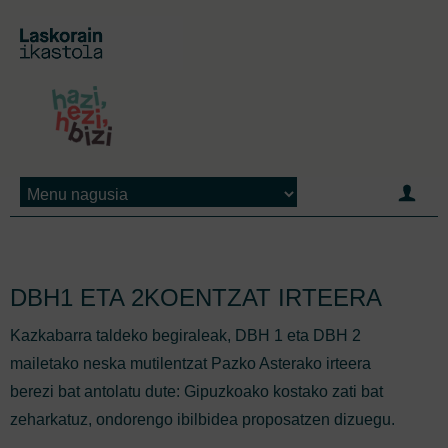
Jump to navigation
DBH1 ETA 2KOENTZAT IRTEERA
Kazkabarra taldeko begiraleak, DBH 1 eta DBH 2
mailetako neska mutilentzat Pazko Asterako irteera
berezi bat antolatu dute: Gipuzkoako kostako zati bat
zeharkatuz, ondorengo ibilbidea proposatzen dizuegu.