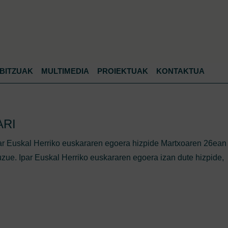
Jump to navigation
BITZUAK
MULTIMEDIA
PROIEKTUAK
KONTAKTUA
ARI
ar Euskal Herriko euskararen egoera hizpide Martxoaren 26ean
zue. Ipar Euskal Herriko euskararen egoera izan dute hizpide,