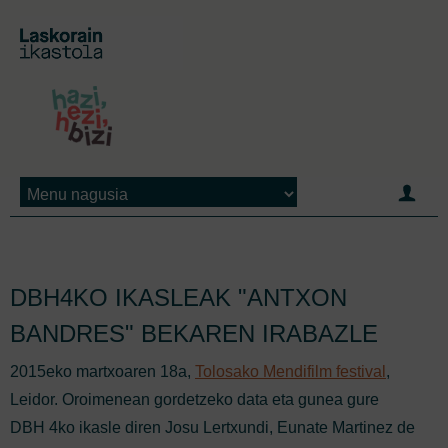
Jump to navigation
DBH4KO IKASLEAK "ANTXON
BANDRES" BEKAREN IRABAZLE
2015eko martxoaren 18a,
Tolosako Mendifilm festival
,
Leidor. Oroimenean gordetzeko data eta gunea gure
DBH 4ko ikasle diren Josu Lertxundi, Eunate Martinez de