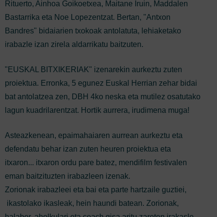
Rituerto, Ainhoa Goikoetxea, Maitane Iruin, Maddalen
Bastarrika eta Noe Lopezentzat. Bertan, "Antxon
Bandres" bidaiarien txokoak antolatuta, lehiaketako
irabazle izan zirela aldarrikatu baitzuten.
"EUSKAL BITXIKERIAK" izenarekin aurkeztu zuten
proiektua. Erronka, 5 egunez Euskal Herrian zehar bidai
bat antolatzea zen, DBH 4ko neska eta mutilez osatutako
lagun kuadrilarentzat. Hortik aurrera, irudimena muga!
Asteazkenean, epaimahaiaren aurrean aurkeztu eta
defendatu behar izan zuten heuren proiektua eta
itxaron... itxaron ordu pare batez, mendifilm festivalen
eman baitzituzten irabazleen izenak.
Zorionak irabazleei eta bai eta parte hartzaile guztiei,
ikastolako ikasleak, hein haundi batean. Zorionak,
halaber, aholkulari eta coach gisa aritu zareten irakasle