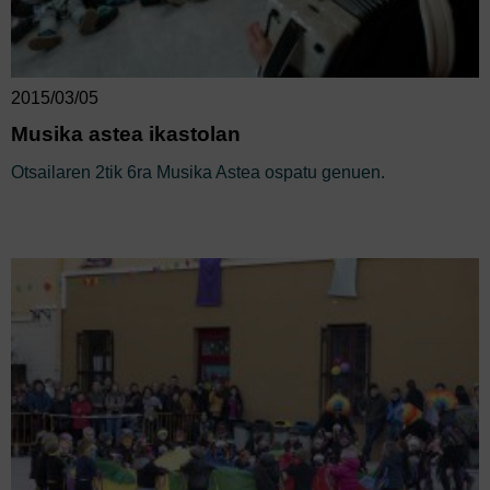
2015/03/05
Musika astea ikastolan
Otsailaren 2tik 6ra Musika Astea ospatu genuen.