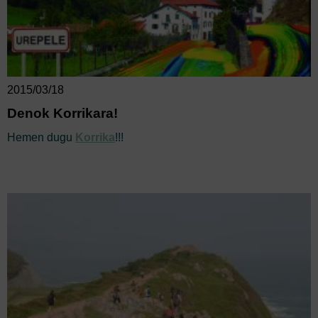
2015/03/18
Denok Korrikara!
Hemen dugu
Korrika
!!!