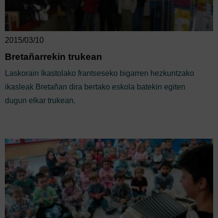
2015/03/10
Bretañarrekin trukean
Laskorain Ikastolako frantseseko bigarren hezkuntzako
ikasleak Bretañan dira bertako eskola batekin egiten
dugun elkar trukean.