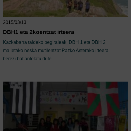
2015/03/13
DBH1 eta 2koentzat irteera
Kazkabarra taldeko begiraleak, DBH 1 eta DBH 2
mailetako neska mutilentzat Pazko Asterako irteera
berezi bat antolatu dute.