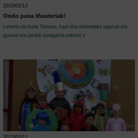
2015/02/13
Ondo pasa Iñauteriak!
Lehertu da festa Tolosan, hasi dira koloretako egunak eta
gurean ere jaialdi zoragarria eskeini z
2015/02/11