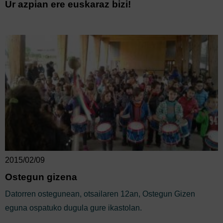
Ur azpian ere euskaraz bizi!
2015/02/09
Ostegun gizena
Datorren ostegunean, otsailaren 12an, Ostegun Gizen
eguna ospatuko dugula gure ikastolan.