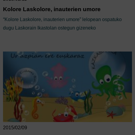
Kolore Laskolore, inauterien umore
“Kolore Laskolore, inauterien umore” lelopean ospatuko
dugu Laskorain Ikastolan ostegun gizeneko
2015/02/09