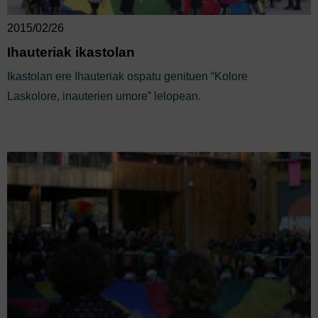
2015/02/26
Ihauteriak ikastolan
Ikastolan ere Ihauteriak ospatu genituen “Kolore
Laskolore, inauterien umore” lelopean.