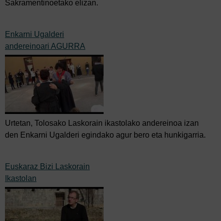
Sakramentinoetako elizan.
Enkarni Ugalderi
andereinoari AGURRA
Urtetan, Tolosako Laskorain ikastolako andereinoa izan
den Enkarni Ugalderi egindako agur bero eta hunkigarria.
Euskaraz Bizi Laskorain
Ikastolan