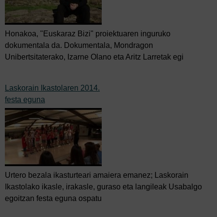
Honakoa, "Euskaraz Bizi" proiektuaren inguruko
dokumentala da. Dokumentala, Mondragon
Unibertsitaterako, Izarne Olano eta Aritz Larretak egi
Laskorain Ikastolaren 2014.
festa eguna
Urtero bezala ikasturteari amaiera emanez; Laskorain
Ikastolako ikasle, irakasle, guraso eta langileak Usabalgo
egoitzan festa eguna ospatu