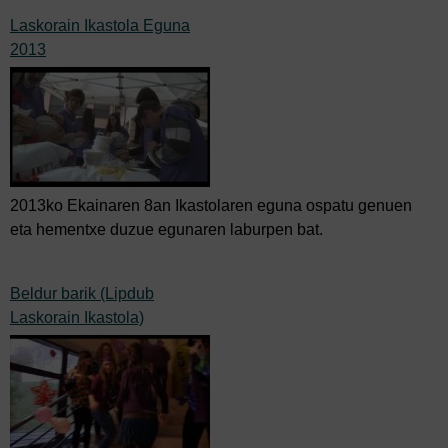
Laskorain Ikastola Eguna
2013
2013ko Ekainaren 8an Ikastolaren eguna ospatu genuen
eta hementxe duzue egunaren laburpen bat.
Beldur barik (Lipdub
Laskorain Ikastola)