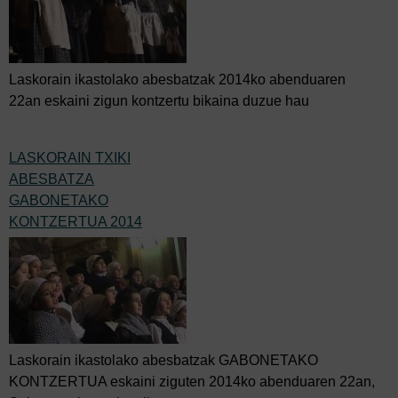
Laskorain ikastolako abesbatzak 2014ko abenduaren
22an eskaini zigun kontzertu bikaina duzue hau
LASKORAIN TXIKI
ABESBATZA
GABONETAKO
KONTZERTUA 2014
Laskorain ikastolako abesbatzak GABONETAKO
KONTZERTUA eskaini ziguten 2014ko abenduaren 22an,