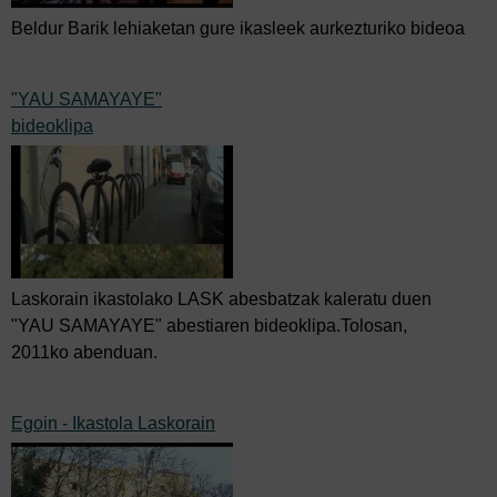
Beldur Barik lehiaketan gure ikasleek aurkezturiko bideoa
"YAU SAMAYAYE"
bideoklipa
Laskorain ikastolako LASK abesbatzak kaleratu duen
"YAU SAMAYAYE" abestiaren bideoklipa.Tolosan,
2011ko abenduan.
Egoin - Ikastola Laskorain