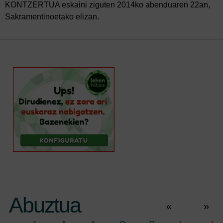
KONTZERTUA eskaini ziguten 2014ko abenduaren 22an,
Sakramentinoetako elizan.
Abuztua
«
»