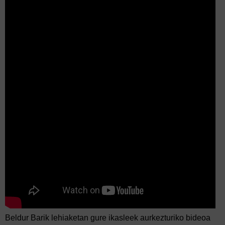
Beldur Barik lehiaketan gure ikasleek aurkezturiko bideoa