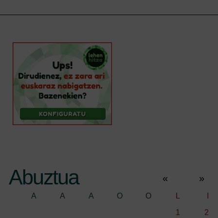
Abuztua
«
»
A
A
A
O
O
L
I
1
2