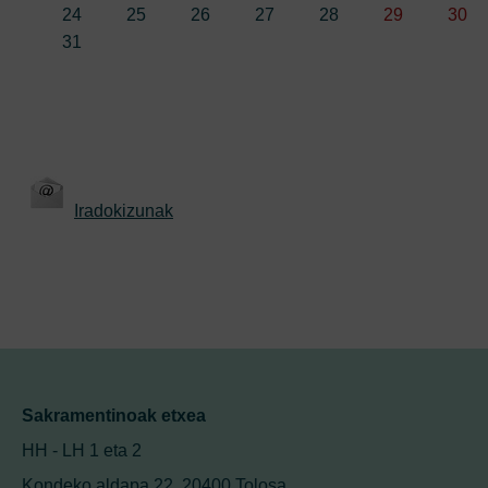
24
25
26
27
28
29
30
31
Iradokizunak
Sakramentinoak etxea
HH - LH 1 eta 2
Kondeko aldapa 22, 20400 Tolosa