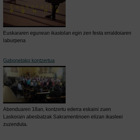
Euskararen egunean ikastolan egin zen festa erraldoiaren
laburpena
Gabonetako kontzertua
Abenduaren 18an, kontzertu ederra eskaini zuen
Laskorain abesbatzak Sakramentinoen elizan ikasleei
zuzenduta.