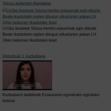
Tolosa aurkezten Ibarrakoei
LH2ko ikasleek Tolosa herriko eskuorriak egin dituzte.
Beste ikastolekin egiten ditugun elkarlanen artean LH
2Ako laskorain Ikastolako ikasl
Abenduak 3, kazkabarra
Kazkabarra taldekoek Euskararen egunerako egindako
bideoa