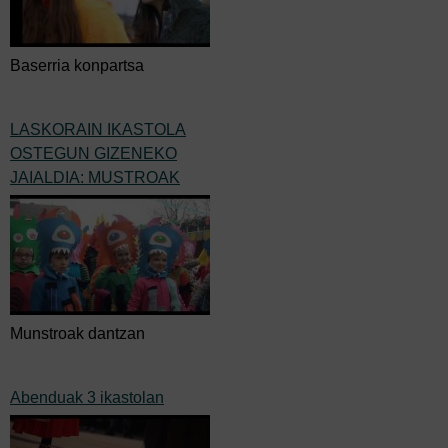
Baserria konpartsa
LASKORAIN IKASTOLA
OSTEGUN GIZENEKO
JAIALDIA: MUSTROAK
Munstroak dantzan
Abenduak 3 ikastolan