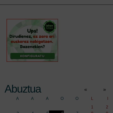
Abuztua
«
»
A
A
A
O
O
L
I
1
2