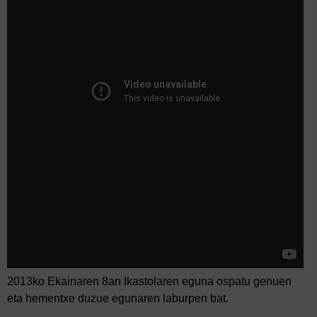
2013ko Ekainaren 8an Ikastolaren eguna ospatu genuen
eta hementxe duzue egunaren laburpen bat.