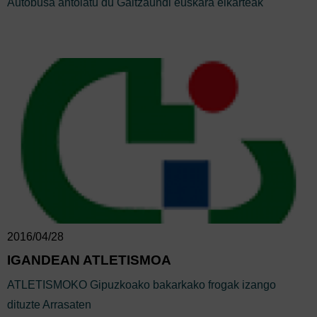
Autobusa antolatu du Galtzaundi euskara elkarteak
2016/04/28
IGANDEAN ATLETISMOA
ATLETISMOKO Gipuzkoako bakarkako frogak izango
dituzte Arrasaten