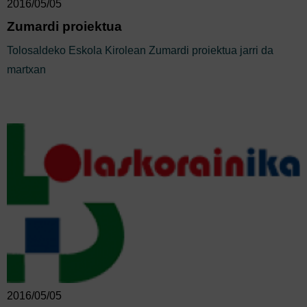
2016/05/05
Zumardi proiektua
Tolosaldeko Eskola Kirolean Zumardi proiektua jarri da
martxan
2016/05/05