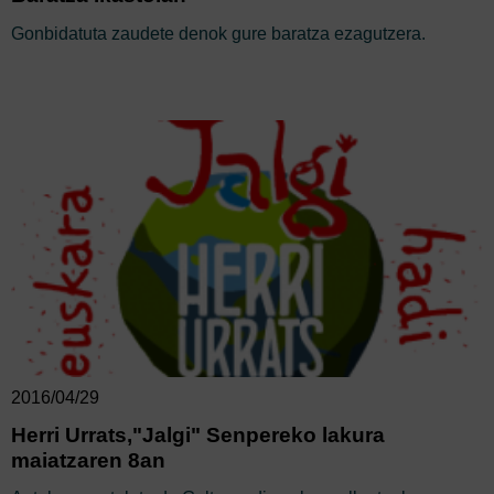
Gonbidatuta zaudete denok gure baratza ezagutzera.
2016/04/29
Herri Urrats,"Jalgi" Senpereko lakura
maiatzaren 8an