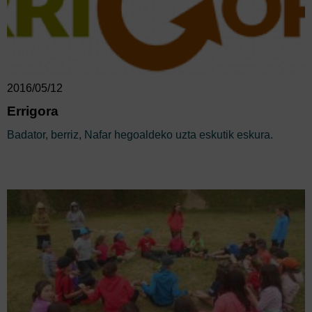
2016/05/12
Errigora
Badator, berriz, Nafar hegoaldeko uzta eskutik eskura.