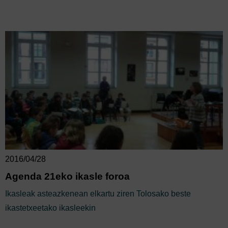
2016/04/28
Agenda 21eko ikasle foroa
Ikasleak asteazkenean elkartu ziren Tolosako beste
ikastetxeetako ikasleekin