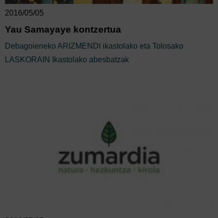
2016/05/05
Yau Samayaye kontzertua
Debagoieneko ARIZMENDI ikastolako eta Tolosako
LASKORAIN Ikastolako abesbatzak