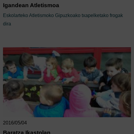
Igandean Atletismoa
Eskolarteko Atletismoko Gipuzkoako txapelketako frogak
dira
2016/05/04
Baratza Ikastolan