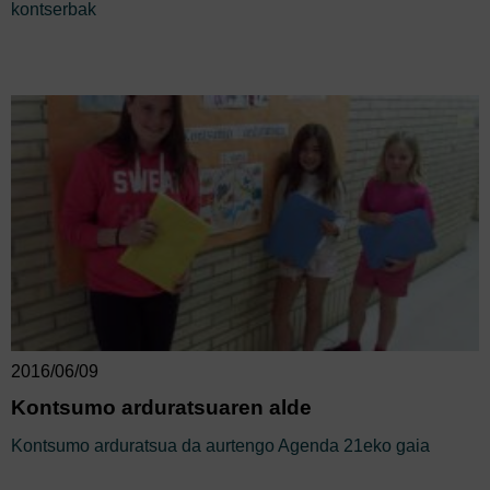
kontserbak
2016/06/09
Kontsumo arduratsuaren alde
Kontsumo arduratsua da aurtengo Agenda 21eko gaia