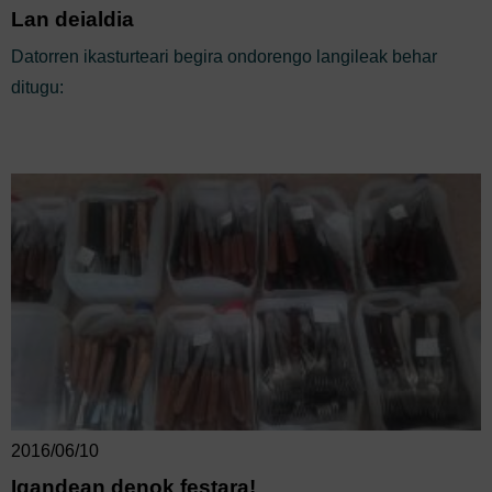
Lan deialdia
Datorren ikasturteari begira ondorengo langileak behar
ditugu:
2016/06/10
Igandean denok festara!