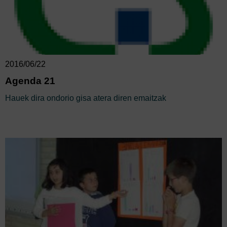
2016/06/22
Agenda 21
Hauek dira ondorio gisa atera diren emaitzak