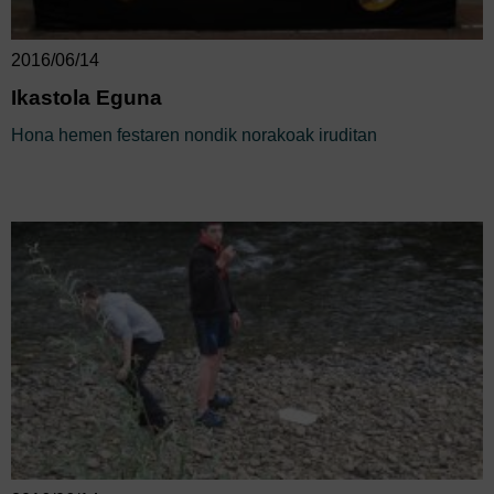
2016/06/14
Ikastola Eguna
Hona hemen festaren nondik norakoak iruditan