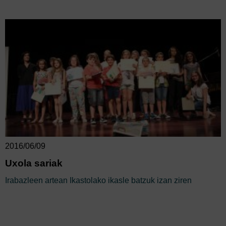
2016/06/09
Uxola sariak
Irabazleen artean Ikastolako ikasle batzuk izan ziren