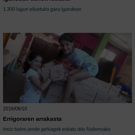
1.300 lagun elkartuko gara igandean
2016/06/10
Errigoraren arrakasta
Inoiz baino jende gehiagok eskatu ditu Nafarroako