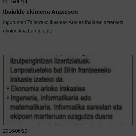
2016/06/14
Ibaialde ekimena Araxesen
Ingurumen Tailerreko ikasleek Araxes ibaiaren azterketa
ekologikoa burutu dute
2016/06/10