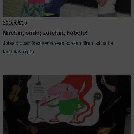
2016/06/16
Nirekin, ondo; zurekin, hobeto!
Jolastorduan ikasleen artean sortzen diren istilua da
landutako gaia