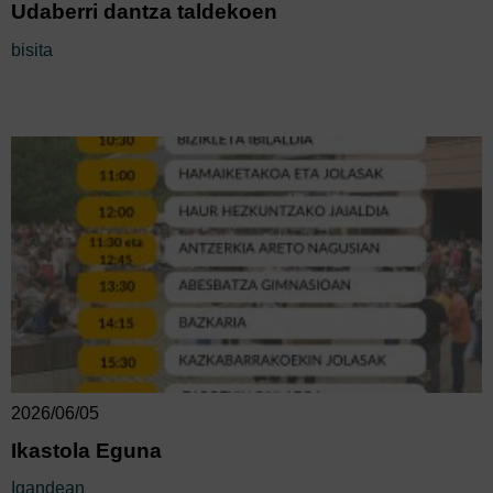
Udaberri dantza taldekoen
bisita
2026/06/05
Ikastola Eguna
Igandean