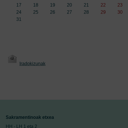
17
18
19
20
21
22
23
24
25
26
27
28
29
30
31
Iradokizunak
Sakramentinoak etxea
HH - LH 1 eta 2