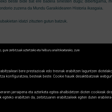
ko beste bide bat ere badela sinesten dugu; dibertigarria, mo
ondorio zuzena da Mundu Garaikidearen Historia ikasgaia.
ubakietan idatzi zituzten gutun batzuk.
 gure zerbitzuak aztertzeko eta helburu analitikoetarako, zure
Usabal etxea
LH 3, 4, 5 eta 6 - DBH - Batxilergoa
ltzaileari bere prestazioak edo tresnak erabiltzen laguntzen diotelako
Usabal 26, 20400 Tolosa
ntza konfiguratzea, besteak beste. Cookie hauek desaktibatzeak webgun
Tel.: 943697122
aeraren jarraipena eta azterketa egitea ahalbidetzen dioten cookieak d
laskorain@ikastola.eus
 egiteko erabiltzen da, zerbitzuaren erabiltzaileek egiten duten erabile