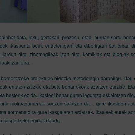
hainbat data, leku, gertakari, prozesu, etab. buruan sartu beh
eek ikuspuntu berri, entretenigarri eta dibertigarri bat eman 
n jardun dira, zinemagileak izan dira, komikiak eta blog-ak sor
ak izan dira...
k barneratzeko proiektuen bidezko metodologia darabilgu. Hau d
deak ematen zaizkie eta bete beharrekoak azaltzen zaizkie. Eta
ta besterik ez da. Ikasleei behar duten laguntza eskaintzen die
iekturik motibagarrienak sortzen saiatzen da… gure ikasleen au
 eta sormena dira gure ikasgaiaren ardatzak. Ikasleek eurek ant
na suspertzeko eginak daude.