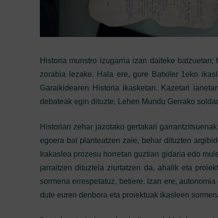
Historia munstro izugarria izan daiteke batzuetan; 
zorabia lezake. Hala ere, gure Batxiler 1eko ikasl
Garaikidearen Historia ikasketari. Kazetari laneta
debateak egin dituzte, Lehen Mundu Gerrako soldadu
Historian zehar jazotako gertakari garrantzitsuena
egoera bat planteatzen zaie, behar dituzten argibi
Irakaslea prozesu horretan guztian gidaria edo mule
jarraitzen dituztela ziurtatzen da, ahalik eta pro
sormena errespetatuz, betiere. Izan ere, autonomia
dute euren denbora eta proiektuak ikasleen sorme