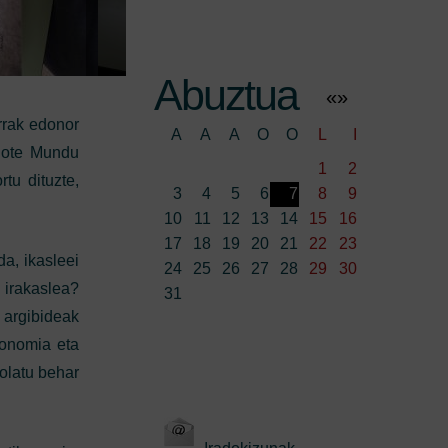
Abuztua
«
»
arrak edonor
A
A
A
O
O
L
I
diote Mundu
1
2
tu dituzte,
3
4
5
6
7
8
9
10
11
12
13
14
15
16
17
18
19
20
21
22
23
a, ikasleei
24
25
26
27
28
29
30
 irakaslea?
31
, argibideak
tonomia eta
olatu behar