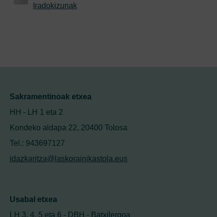
Iradokizunak
Sakramentinoak etxea
HH - LH 1 eta 2
Kondeko aldapa 22, 20400 Tolosa
Tel.: 943697127
idazkaritza@laskorainikastola.eus
Usabal etxea
LH 3, 4, 5 eta 6 - DBH - Batxilergoa