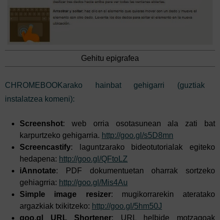
Gehitu epigrafea
CHROMEBOOKarako hainbat gehigarri (guztiak
instalatzea komeni):
Screenshot
: web orria osotasunean ala zati bat
karpurtzeko gehigarria.
http://goo.gl/s5D8mn
Screencastify
: laguntzarako bideotutorialak egiteko
hedapena:
http://goo.gl/QFtoLZ
iAnnotate
: PDF dokumentuetan oharrak sortzeko
gehiagrria:
http://goo.gl/Mis4Au
Simple image resizer
: mugikorrarekin ateratako
argazkiak txikitzeko:
http://goo.gl/5hm50J
goo.gl URL Shortener
: URL helbide motzagoak