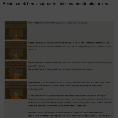
Beste hauek berriz saguaren funtzionamendurako aukerak: