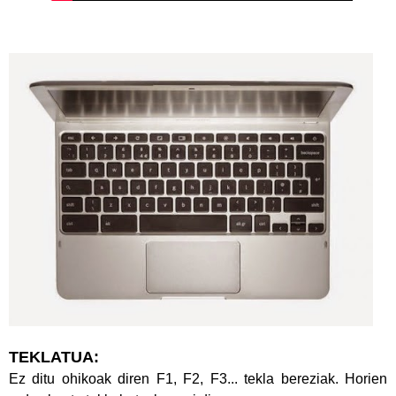
TEKLATUA:
Ez ditu ohikoak diren F1, F2, F3... tekla bereziak. Horien