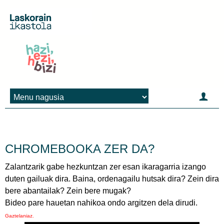
Jump to navigation
CHROMEBOOKA ZER DA?
Zalantzarik gabe hezkuntzan zer esan ikaragarria izango
duten gailuak dira. Baina, ordenagailu hutsak dira? Zein dira
bere abantailak? Zein bere mugak?
Bideo pare hauetan nahikoa ondo argitzen dela dirudi.
Gaztelaniaz.