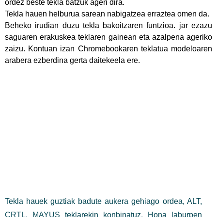
ordez beste tekla batzuk ageri dira.
Tekla hauen helburua sarean nabigatzea erraztea omen da.
Beheko irudian duzu tekla bakoitzaren funtzioa. jar ezazu
saguaren erakuskea teklaren gainean eta azalpena ageriko
zaizu. Kontuan izan Chromebookaren teklatua modeloaren
arabera ezberdina gerta daitekeela ere.
Tekla hauek guztiak badute aukera gehiago ordea, ALT,
CRTL, MAYUS teklarekin konbinatuz. Hona laburpen