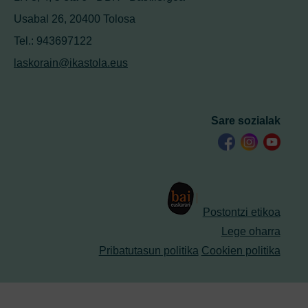
Usabal 26, 20400 Tolosa
Tel.: 943697122
laskorain@ikastola.eus
Sare sozialak
Postontzi etikoa
Lege oharra
Pribatutasun politika
Cookien politika