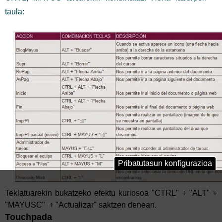
taula:
Pribatutasun konfigurazioa
Teklatuarekin bukatzeko efektu kuriosoa "CTRL" + "ALT" +
"MAYUSC" + "Actualizar" saktzen denean.
Touchpada