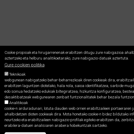
Cookie propioak eta hirugarrenenak erabiltzen ditugu zure nabigazioa ahalb
aztertzeko eta helburu analitikoetarako, zure nabigazio-datuak aztertuta.
Gure cookien politika
Teknikoak
webgunean nabigatzeko behar-beharrezkoak diren cookieak dira, erabiltzail
erabiltzen laguntzen diotelako, hala nola, saioa identifikatzea, sarbide mu
edo soinua hedatzeko edukiak biltegiratzea, hizkuntza konfiguratzea, bestea
desaktibatzeak webgunearen zenbait funtzionalitatek behar bezala funtzio
Analitikoak
cookie-n arduradunari, lotuta dauden web orrien erabiltzaileen portaeraren j
ahalbidetzen dioten cookieak dira. Mota honetako cookie-n bidez bildutako 
neurtzeko eta erabiltzaileen nabigazio-profilak egiteko erabiltzen da, zerbitz
erabilera-datuen analisiaren arabera hobekuntzak sartzeko.