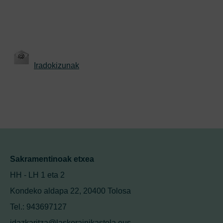
Iradokizunak
Sakramentinoak etxea
HH - LH 1 eta 2
Kondeko aldapa 22, 20400 Tolosa
Tel.: 943697127
idazkaritza@laskorainikastola.eus