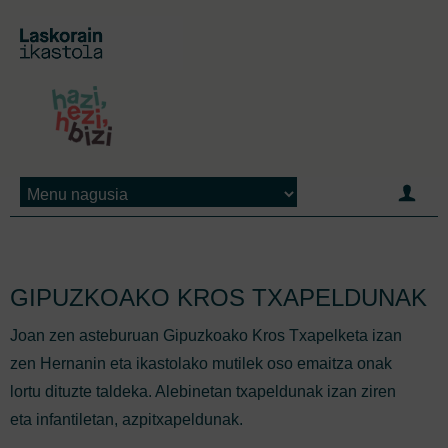
Jump to navigation
GIPUZKOAKO KROS TXAPELDUNAK
Joan zen asteburuan Gipuzkoako Kros Txapelketa izan
zen Hernanin eta ikastolako mutilek oso emaitza onak
lortu dituzte taldeka. Alebinetan txapeldunak izan ziren
eta infantiletan, azpitxapeldunak.