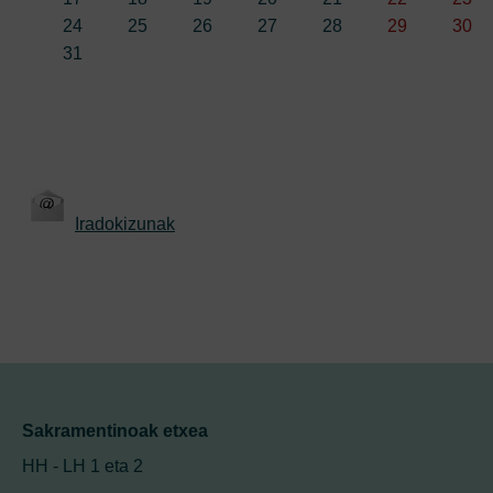
24
25
26
27
28
29
30
31
Iradokizunak
Sakramentinoak etxea
HH - LH 1 eta 2