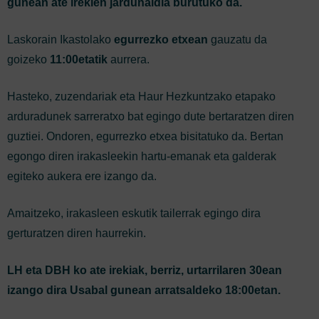
gunean ate irekien jardunaldia burutuko da.
Laskorain Ikastolako
egurrezko etxean
gauzatu da
goizeko
11:00etatik
aurrera.
Hasteko, zuzendariak eta Haur Hezkuntzako etapako
arduradunek sarreratxo bat egingo dute bertaratzen diren
guztiei. Ondoren, egurrezko etxea bisitatuko da. Bertan
egongo diren irakasleekin hartu-emanak eta galderak
egiteko aukera ere izango da.
Amaitzeko, irakasleen eskutik tailerrak egingo dira
gerturatzen diren haurrekin.
LH eta DBH ko ate irekiak, berriz, urtarrilaren 30ean
izango dira Usabal gunean arratsaldeko 18:00etan.