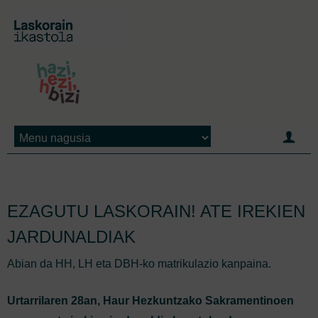
Jump to navigation
EZAGUTU LASKORAIN! ATE IREKIEN
JARDUNALDIAK
Abian da HH, LH eta DBH-ko matrikulazio kanpaina.
Urtarrilaren 28an, Haur Hezkuntzako Sakramentinoen