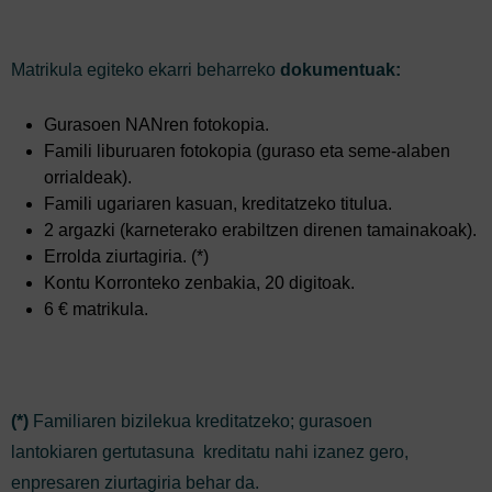
Matrikula egiteko ekarri beharreko
dokumentuak:
Gurasoen NANren fotokopia.
Famili liburuaren fotokopia (guraso eta seme-alaben
orrialdeak).
Famili ugariaren kasuan, kreditatzeko titulua.
2 argazki (karneterako erabiltzen direnen tamainakoak).
Errolda ziurtagiria. (*)
Kontu Korronteko zenbakia, 20 digitoak.
6 € matrikula.
(*)
Familiaren bizilekua kreditatzeko; gurasoen
lantokiaren gertutasuna kreditatu nahi izanez gero,
enpresaren ziurtagiria behar da.