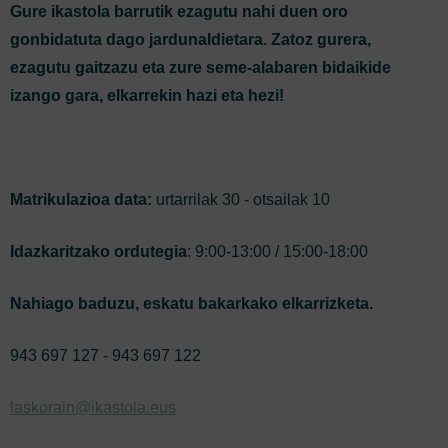
Gure ikastola barrutik ezagutu nahi duen oro
gonbidatuta dago jardunaldietara. Zatoz gurera,
ezagutu gaitzazu eta zure seme-alabaren bidaikide
izango gara, elkarrekin hazi eta hezi!
Matrikulazioa data:
urtarrilak 30 - otsailak 10
Idazkaritzako ordutegia
: 9:00-13:00 / 15:00-18:00
Nahiago baduzu, eskatu bakarkako elkarrizketa.
943 697 127 - 943 697 122
laskorain@ikastola.eus