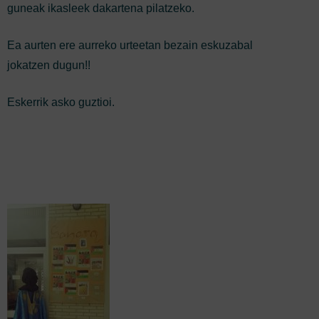
guneak ikasleek dakartena pilatzeko.
Ea aurten ere aurreko urteetan bezain eskuzabal
jokatzen dugun!!
Eskerrik asko guztioi.