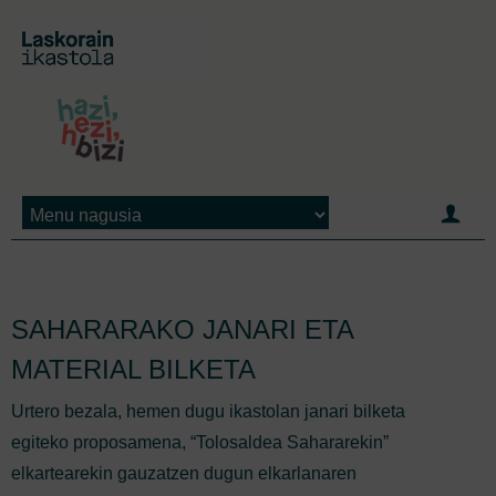
Jump to navigation
SAHARARAKO JANARI ETA
MATERIAL BILKETA
Urtero bezala, hemen dugu ikastolan janari bilketa
egiteko proposamena, “Tolosaldea Sahararekin”
elkartearekin gauzatzen dugun elkarlanaren