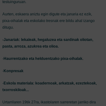
testuinguruan.
Aurten, eskaera aniztu egin digute eta janaria ez ezik,
pixa-oihalak eta eskolako tresnak ere bildu ahal izango
ditugu.
-Janariak: lekaleak, hegaluzea eta sardinak oliotan,
pasta, arroza, azukrea eta olioa.
-
Haurrentzako eta helduentzako pixa-oihalak.
-
Konpresak
-
Eskola materiala: koadernoak, arkatzak, ezeztekoak,
txorroskiloak...
Urtarrilaren 19tik 27ra, ikastolaren sarreretan jarriko dira