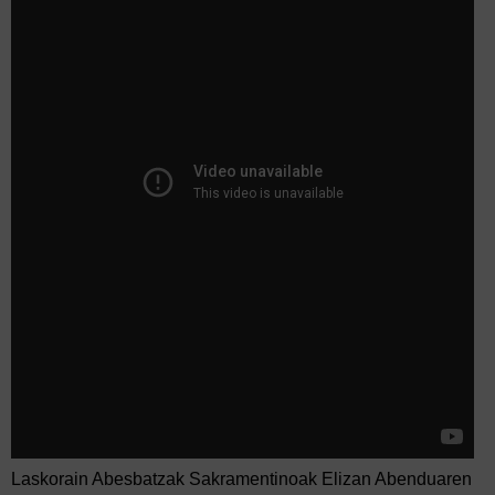
Laskorain Abesbatzak Sakramentinoak Elizan Abenduaren