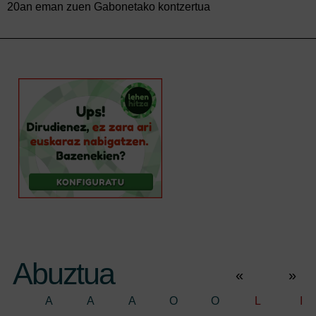
20an eman zuen Gabonetako kontzertua
Abuztua
«
»
A
A
A
O
O
L
I