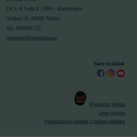
LH 3, 4, 5 eta 6 - DBH - Batxilergoa
Usabal 26, 20400 Tolosa
Tel.: 943697122
laskorain@ikastola.eus
Sare sozialak
Postontzi etikoa
Lege oharra
Pribatutasun politika
Cookien politika