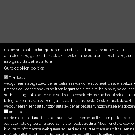
Cookie propioak eta hirugarrenenak erabiltzen ditugu zure nabigazioa
ahalbidetzeko, gure zerbitzuak aztertzeko eta helburu analitikoetarako, zure
nabigazio-datuak aztertuta.
Gure cookien politika
Teknikoak
webgunean nabigatzeko behar-beharrezkoak diren cookieak dira, erabiltzail
prestazioak edo tresnak erabiltzen laguntzen diotelako, hala nola, saioa ident
sarbide mugatuko parteetara sartzea, bideoak edo soinua hedatzeko eduki
biltegiratzea, hizkuntza konfiguratzea, besteak beste. Cookie hauek desakti
webgunearen zenbait funtzionalitatek behar bezala funtzionatzea eragozten
Analitikoak
cookie-n arduradunari, lotuta dauden web orrien erabiltzaileen portaeraren 
eta azterketa egitea ahalbidetzen dioten cookieak dira. Mota honetako cookie
bildutako informazioa webgunearen jarduera neurtzeko eta erabiltzaileen na
profilak egiteko erabiltzen da, zerbitzuaren erabiltzaileek egiten duten erabi