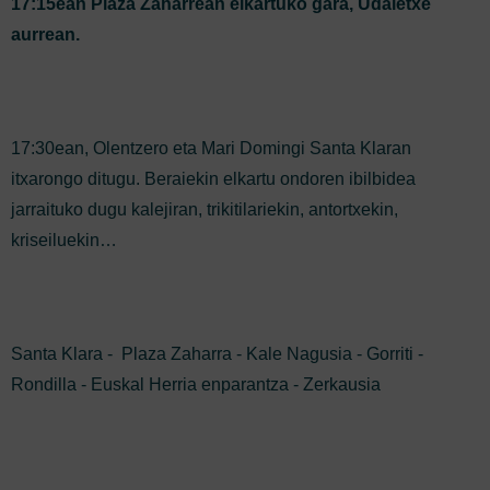
17:15ean
Plaza Zaharrean elkartuko gara, Udaletxe
aurrean.
17:30ean, Olentzero eta Mari Domingi Santa Klaran
itxarongo ditugu. Beraiekin elkartu ondoren ibilbidea
jarraituko dugu kalejiran, trikitilariekin, antortxekin,
kriseiluekin…
Santa Klara - Plaza Zaharra - Kale Nagusia - Gorriti -
Rondilla - Euskal Herria enparantza - Zerkausia