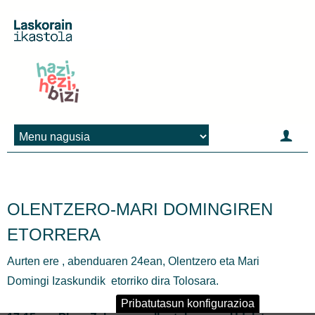
Jump to navigation
OLENTZERO-MARI DOMINGIREN
ETORRERA
Aurten ere , abenduaren 24ean, Olentzero eta Mari
Domingi Izaskundik etorriko dira Tolosara.
Pribatutasun konfigurazioa