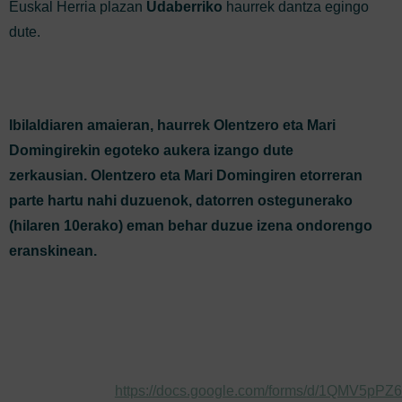
Euskal Herria plazan
Udaberriko
haurrek dantza egingo
dute.
Ibilaldiaren amaieran, haurrek Olentzero eta Mari
Domingirekin egoteko aukera izango dute
zerkausian.
Olentzero eta Mari Domingiren etorreran
parte hartu nahi duzuenok, datorren ostegunerako
(hilaren 10erako) eman behar duzue izena ondorengo
eranskinean.
https://docs.google.com/forms/
d/1QMV5pPZ6