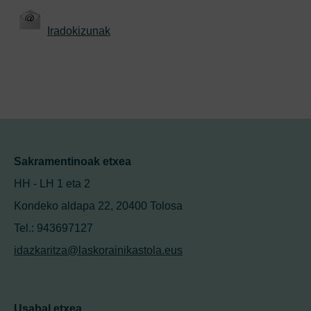
Iradokizunak
Sakramentinoak etxea
HH - LH 1 eta 2
Kondeko aldapa 22, 20400 Tolosa
Tel.: 943697127
idazkaritza@laskorainikastola.eus
Usabal etxea