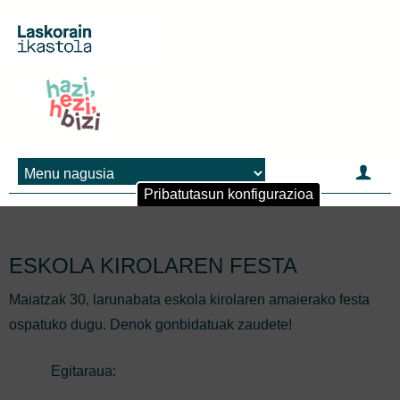
Jump to navigation
Pribatutasun konfigurazioa
ESKOLA KIROLAREN FESTA
Maiatzak 30, larunabata eskola kirolaren amaierako festa
ospatuko dugu. Denok gonbidatuak zaudete!
Egitaraua: