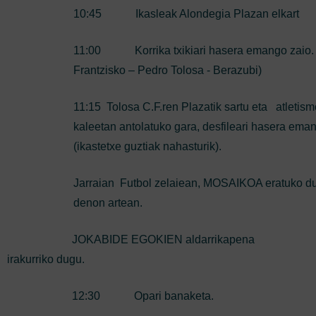
10:45 Ikasleak Alondegia Plazan elkart
11:00 Korrika txikiari hasera emango zaio.
Frantzisko – Pedro Tolosa - Berazubi)
11:15 Tolosa C.F.ren Plazatik sartu eta atletism
kaleetan antolatuko gara, desfileari hasera ema
(ikastetxe guztiak nahasturik).
Jarraian Futbol zelaiean, MOSAIKOA eratuko d
denon artean.
JOKABIDE EGOKIEN aldarrikapena
irakurriko dugu.
12:30 Opari banaketa.