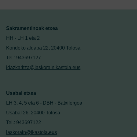
Sakramentinoak etxea
HH - LH 1 eta 2
Kondeko aldapa 22, 20400 Tolosa
Tel.: 943697127
idazkaritza@laskorainikastola.eus
Usabal etxea
LH 3, 4, 5 eta 6 - DBH - Batxilergoa
Usabal 26, 20400 Tolosa
Tel.: 943697122
laskorain@ikastola.eus