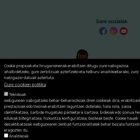
Sare sozialak
Postontzi etikoa
Cookie propioak eta hirugarrenenak erabiltzen ditugu zure nabigazioa
Lege oharra
ahalbidetzeko, gure zerbitzuak aztertzeko eta helburu analitikoetarako, zure
nabigazio-datuak aztertuta.
Pribatutasun politika
Cookien politika
Gure cookien politika
Teknikoak
webgunean nabigatzeko behar-beharrezkoak diren cookieak dira, erabiltzail
prestazioak edo tresnak erabiltzen laguntzen diotelako, hala nola, saioa
identifikatzea, sarbide mugatuko parteetara sartzea, bideoak edo soinua h
edukiak biltegiratzea, hizkuntza konfiguratzea, besteak beste. Cookie hauek
desaktibatzeak webgunearen zenbait funtzionalitatek behar bezala funtzio
eragozten du.
Analitikoak