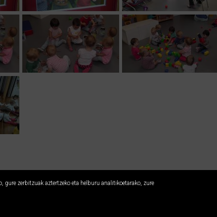
 gure zerbitzuak aztertzeko eta helburu analitikoetarako, zure
Usabal etxea