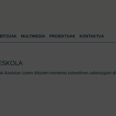
Jump to navigation
BITZUAK
MULTIMEDIA
PROIEKTUAK
KONTAKTUA
 ESKOLA
ak ikastolan izaten dituzten momentu ezberdinen adierazgarri di