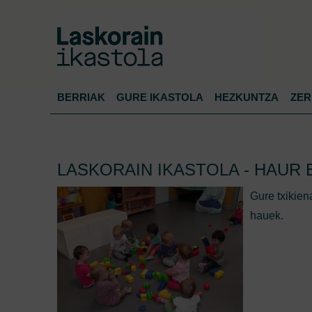
BERRIAK
GURE IKASTOLA
HEZKUNTZA
ZER
LASKORAIN IKASTOLA - HAUR
Gure txikien
hauek.