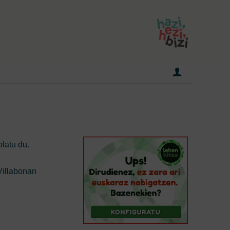
latu du.
 Villabonan