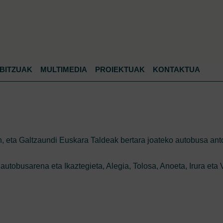
Jump to navigation
BITZUAK
MULTIMEDIA
PROIEKTUAK
KONTAKTUA
, eta Galtzaundi Euskara Taldeak bertara joateko autobusa anto
autobusarena eta Ikaztegieta, Alegia, Tolosa, Anoeta, Irura eta