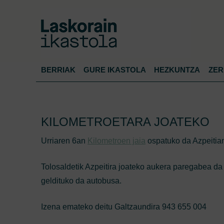
BERRIAK
GURE IKASTOLA
HEZKUNTZA
ZER
KILOMETROETARA JOATEKO
Urriaren 6an
Kilometroen jaia
ospatuko da Azpeitian
Tolosaldetik Azpeitira joateko aukera paregabea da 
geldituko da autobusa.
Izena emateko deitu Galtzaundira 943 655 004