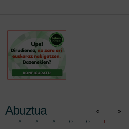
Abuztua
«
»
A
A
A
O
O
L
I