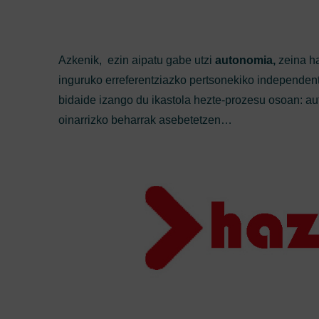
Azkenik, ezin aipatu gabe utzi
autonomia,
zeina h
inguruko erreferentziazko pertsonekiko independent
bidaide izango du ikastola hezte-prozesu osoan: au
oinarrizko beharrak asebetetzen…