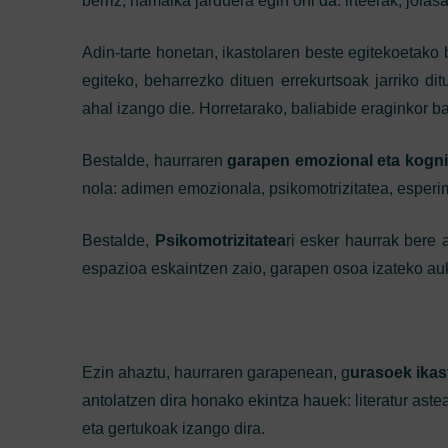
berriz, hamaika jarduera egin ohi da: irteerak, jola
Adin-tarte honetan, ikastolaren beste egitekoetako
egiteko, beharrezko dituen errekurtsoak jarriko dit
ahal izango die. Horretarako, baliabide eraginkor b
Bestalde, haurraren
garapen emozional eta kogni
nola: adimen emozionala, psikomotrizitatea, esperim
Bestalde,
Psikomotrizitatea
ri esker haurrak bere a
espazioa eskaintzen zaio, garapen osoa izateko a
Ezin ahaztu, haurraren garapenean, g
urasoek ikas
antolatzen dira honako ekintza hauek: literatur ast
eta gertukoak izango dira.