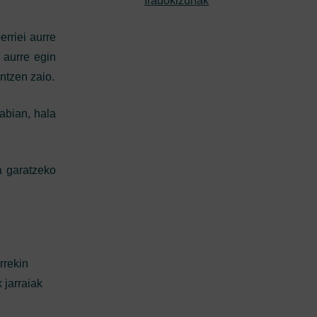
Iradokizunak
rriei aurre
i aurre egin
ntzen zaio.
 abian, hala
oa garatzeko
rrekin
 jarraiak