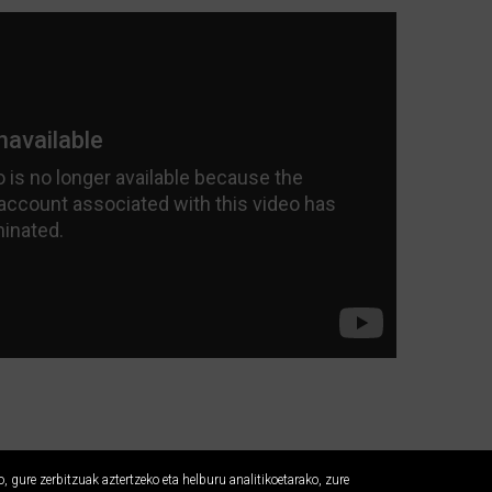
 gure zerbitzuak aztertzeko eta helburu analitikoetarako, zure