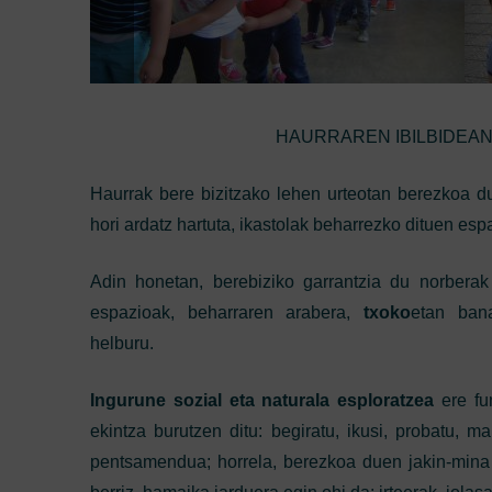
HAURRAREN IBILBIDEA
Haurrak bere bizitzako lehen urteotan berezkoa 
hori ardatz hartuta, ikastolak beharrezko dituen esp
Adin honetan, berebiziko garrantzia du norberak
espazioak, beharraren arabera,
txoko
etan ban
helburu.
Ingurune sozial eta naturala esploratzea
ere fu
ekintza burutzen ditu: begiratu, ikusi, probatu, m
pentsamendua; horrela, berezkoa duen jakin-mina 