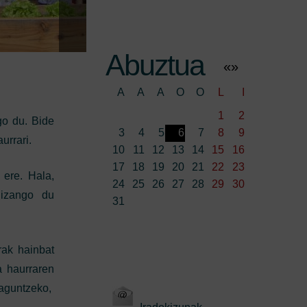
Abuztua
«
»
A
A
A
O
O
L
I
1
2
go du. Bide
3
4
5
6
7
8
9
urrari.
10
11
12
13
14
15
16
17
18
19
20
21
22
23
 ere. Hala,
24
25
26
27
28
29
30
 izango du
31
rak hainbat
a haurraren
laguntzeko,