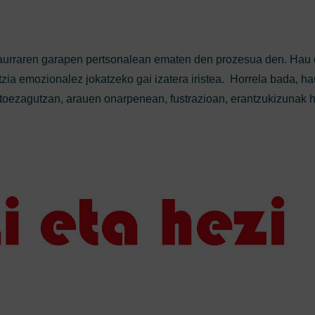
aurraren garapen pertsonalean ematen den prozesua den. Hau 
zia emozionalez jokatzeko gai izatera iristea. Horrela bada, ha
toezagutzan, arauen onarpenean, fustrazioan, erantzukizunak h