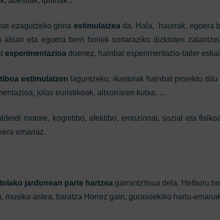
sak, abestiak, ipuinak…
 bat ezagutzeko grina
estimulatzea
da. Hala, haurrak, egoera be
u abian eta egoera berri horiek sortaraziko dizkioten zalantze
at
esperimentazioa
duenez, hainbat esperimentazio-tailer eskai
tiboa estimulatzen
laguntzeko, ikastolak hainbat proiektu ditu
entazioa, jolas euristikoak, altxorraren kutxa, …
lderdi motore, kognitibo, afektibo, emozional, sozial eta fisik
ukera emanaz.
tolako jardunean parte hartzea
garrantzitsua dela. Helburu ho
ea, musika-astea, baratza Horrez gain, gurasoekiko hartu-emanak