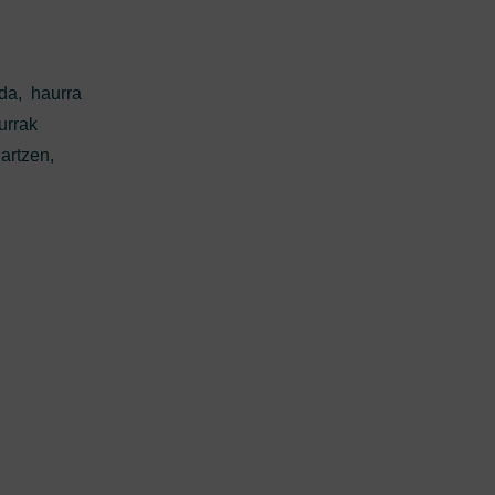
da, haurra
urrak
artzen,