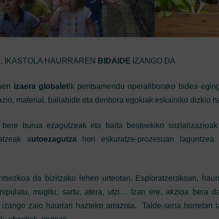
N, IKASTOLA HAURRAREN
BIDAIDE
IZANGO DA
duen
izaera globalet
ik pentsamendu operatiborako bidea egin
azio, material, baliabide eta denbora egokiak eskainiko dizkio ha
 bere burua ezagutzeak eta baita besteekiko sozializazioak
atzeak a
utoezagutza
hori eskuratze-prozesuan laguntzea
ntsezkoa da bizitzako lehen urteotan. Esploratzerakoan, haur
anipulatu, mugitu, sartu, atera, utzi… Izan ere, akzioa bera d
izango zaio haurrari hazteko arrazoia. Talde-sena horretan 