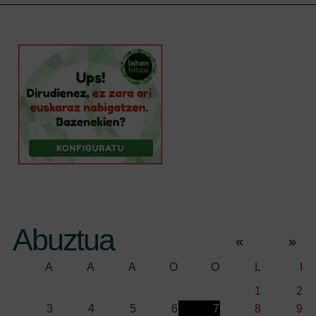
Abuztua
«
»
A
A
A
O
O
L
I
1
2
3
4
5
6
7
8
9