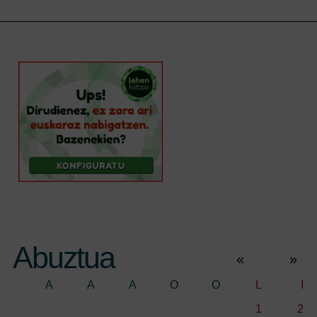
Abuztua
«
»
A
A
A
O
O
L
I
1
2