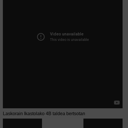
Laskorain Ikastolako 4B taldea bertsotan