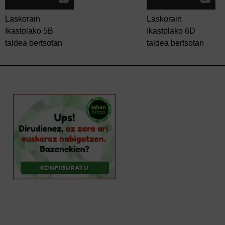
Laskorain
Laskorain
Ikastolako 5B
Ikastolako 6D
taldea bertsotan
taldea bertsotan