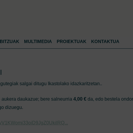
Jump to navigation
BITZUAK
MULTIMEDIA
PROIEKTUAK
KONTAKTUA
I
gutegiak salgai ditugu Ikastolako idazkaritzetan..
o aukera daukazue; bere salneurria
4,00 €
da, edo bestela ondo
go dizuegu.
j6yV1KWomi33oiD9JgZ0UkilRQ...