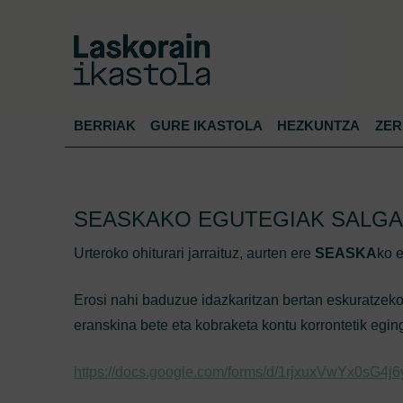
BERRIAK
GURE IKASTOLA
HEZKUNTZA
ZER
SEASKAKO EGUTEGIAK SALGA
Urteroko ohiturari jarraituz, aurten ere
SEASKA
ko e
Erosi nahi baduzue idazkaritzan bertan eskuratzek
eranskina bete eta kobraketa kontu korrontetik egin
https://docs.google.com/forms/d/1rjxuxVwYx0sG4