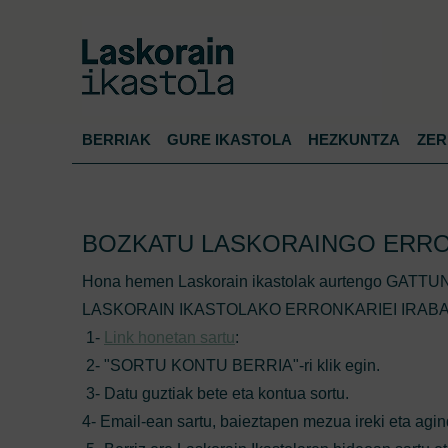
BERRIAK
GURE IKASTOLA
HEZKUNTZA
ZER
BOZKATU LASKORAINGO ERRO
Hona hemen Laskorain ikastolak aurtengo GATTU
LASKORAIN IKASTOLAKO ERRONKARIEI IRABAZ
1-
Link honetan sartu
:
2- "SORTU KONTU BERRIA"-ri klik egin.
3- Datu guztiak bete eta kontua sortu.
4- Email-ean sartu, baieztapen mezua ireki eta agind