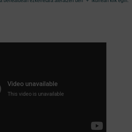
a behealdean ezkerretara ateratzen den "+" ikurrean klik egin.