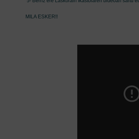
5- Berriz ere Laskorain Ikastolaren bideoan sartu et
MILA ESKER!!