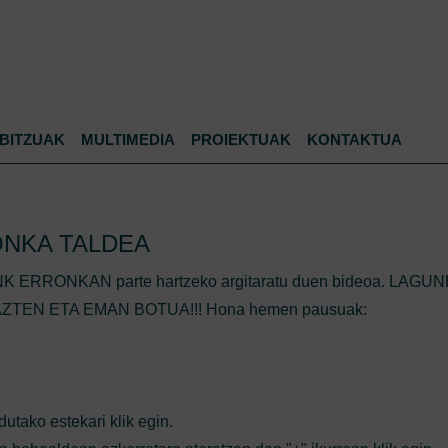
Jump to navigation
BITZUAK
MULTIMEDIA
PROIEKTUAK
KONTAKTUA
NKA TALDEA
NK ERRONKAN parte hartzeko argitaratu duen bideoa. LAGU
TEN ETA EMAN BOTUA!!! Hona hemen pausuak:
utako estekari klik egin.