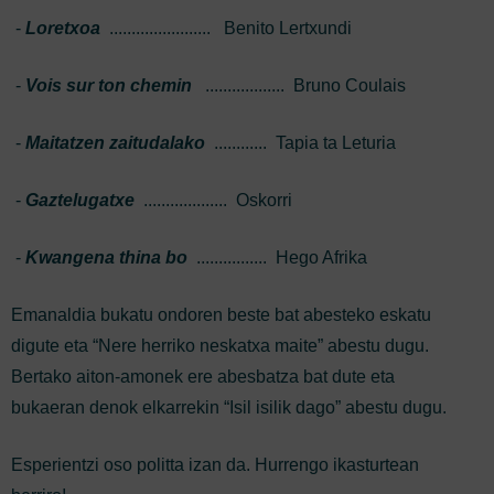
-
Loretxoa
....................... Benito Lertxundi
-
Vois sur ton chemin
.................. Bruno Coulais
-
Maitatzen zaitudalako
............ Tapia ta Leturia
-
Gaztelugatxe
................... Oskorri
-
Kwangena thina bo
................ Hego Afrika
Emanaldia bukatu ondoren beste bat abesteko eskatu
digute eta “Nere herriko neskatxa maite” abestu dugu.
Bertako aiton-amonek ere abesbatza bat dute eta
bukaeran denok elkarrekin “Isil isilik dago” abestu dugu.
Esperientzi oso politta izan da. Hurrengo ikasturtean