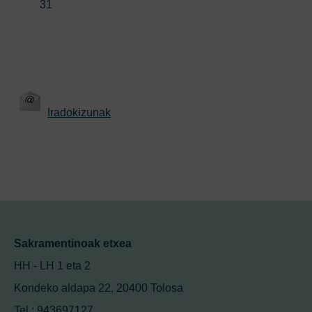
31
Iradokizunak
Sakramentinoak etxea
HH - LH 1 eta 2
Kondeko aldapa 22, 20400 Tolosa
Tel.: 943697127