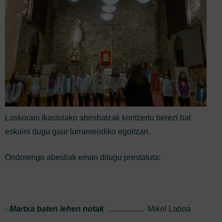
Laskorain Ikastolako abesbatzak kontzertu berezi bat
eskaini dugu gaur Iurramendiko egoitzan.
Ondorengo abestiak eman ditugu prestatuta:
-
Martxa baten lehen notak
.................. Mikel Laboa