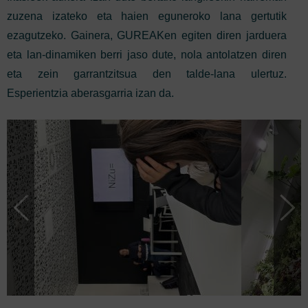
zuzena izateko eta haien eguneroko lana gertutik
ezagutzeko. Gainera, GUREAKen egiten diren jarduera
eta lan-dinamiken berri jaso dute, nola antolatzen diren
eta zein garrantzitsua den talde-lana ulertuz.
Esperientzia aberasgarria izan da.