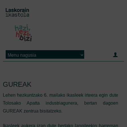
Jump to navigation
GUREAK
Lehen hezkuntzako 6. mailako ikasleek irteera egin dute
Tolosako Apatta industriagunera, bertan dagoen
GUREAK zentrua bisitatzeko.
Ikasleek aukera izan dute bertako langileekin harreman