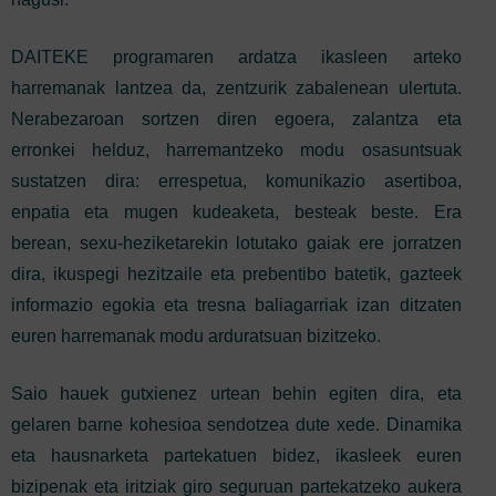
DAITEKE programaren ardatza ikasleen arteko
harremanak lantzea da, zentzurik zabalenean ulertuta.
Nerabezaroan sortzen diren egoera, zalantza eta
erronkei helduz, harremantzeko modu osasuntsuak
sustatzen dira: errespetua, komunikazio asertiboa,
enpatia eta mugen kudeaketa, besteak beste. Era
berean, sexu-heziketarekin lotutako gaiak ere jorratzen
dira, ikuspegi hezitzaile eta prebentibo batetik, gazteek
informazio egokia eta tresna baliagarriak izan ditzaten
euren harremanak modu arduratsuan bizitzeko.
Saio hauek gutxienez urtean behin egiten dira, eta
gelaren barne kohesioa sendotzea dute xede. Dinamika
eta hausnarketa partekatuen bidez, ikasleek euren
bizipenak eta iritziak giro seguruan partekatzeko aukera