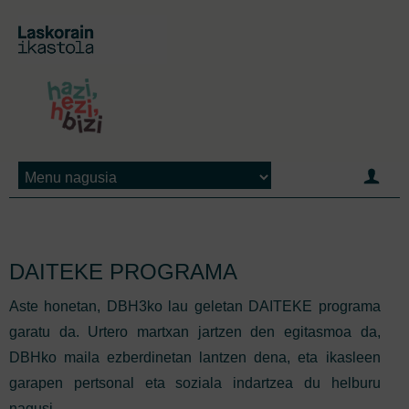
Jump to navigation
DAITEKE PROGRAMA
Aste honetan, DBH3ko lau geletan DAITEKE programa
garatu da. Urtero martxan jartzen den egitasmoa da,
DBHko maila ezberdinetan lantzen dena, eta ikasleen
garapen pertsonal eta soziala indartzea du helburu
nagusi.