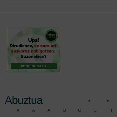
Abuztua
«
»
A
A
A
O
O
L
I