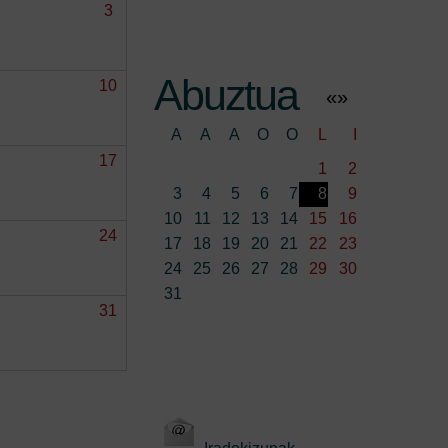
3
Abuztua
10
«
»
A
A
A
O
O
L
I
17
1
2
3
4
5
6
7
8
9
10
11
12
13
14
15
16
24
17
18
19
20
21
22
23
24
25
26
27
28
29
30
31
31