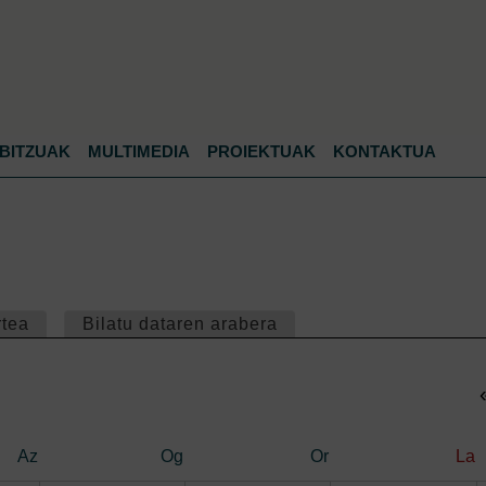
Jump to navigation
BITZUAK
MULTIMEDIA
PROIEKTUAK
KONTAKTUA
rtea
Bilatu dataren arabera
Az
Og
Or
La