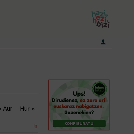
« Aur
Hur »
Ig