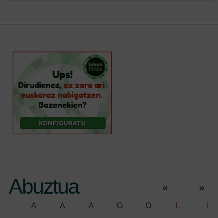
Abuztua
«
»
A
A
A
O
O
L
I